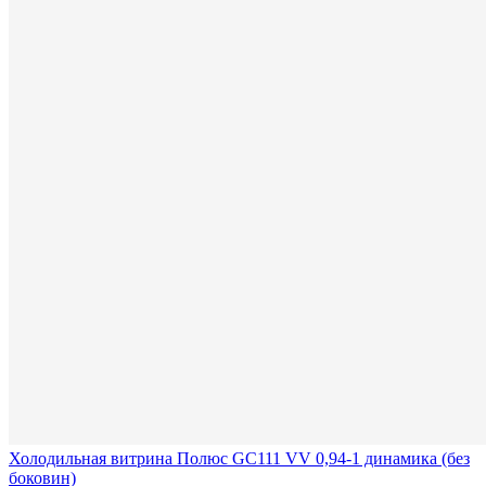
Холодильная витрина Полюс GC111 VV 0,94-1 динамика (без
боковин)