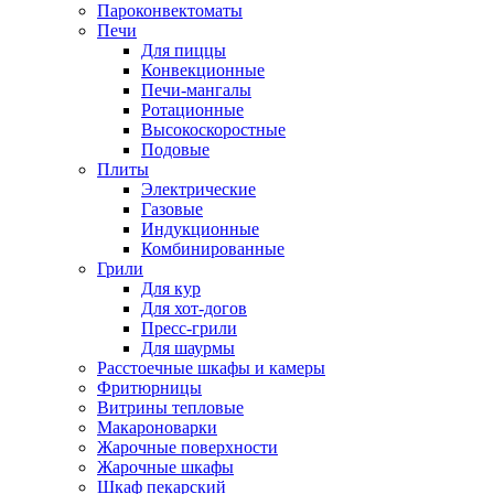
Пароконвектоматы
Печи
Для пиццы
Конвекционные
Печи-мангалы
Ротационные
Высокоскоростные
Подовые
Плиты
Электрические
Газовые
Индукционные
Комбинированные
Грили
Для кур
Для хот-догов
Пресс-грили
Для шаурмы
Расстоечные шкафы и камеры
Фритюрницы
Витрины тепловые
Макароноварки
Жарочные поверхности
Жарочные шкафы
Шкаф пекарский