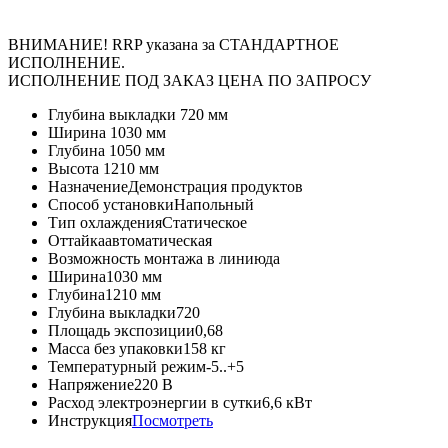
ВНИМАНИЕ! RRP указана за СТАНДАРТНОЕ
ИСПОЛНЕНИЕ.
ИСПОЛНЕНИЕ ПОД ЗАКАЗ ЦЕНА ПО ЗАПРОСУ
Глубина выкладки
720 мм
Ширина
1030 мм
Глубина
1050 мм
Высота
1210 мм
Назначение
Демонстрация продуктов
Способ установки
Напольный
Тип охлаждения
Статическое
Оттайка
автоматическая
Возможность монтажа в линию
да
Ширина
1030 мм
Глубина
1210 мм
Глубина выкладки
720
Площадь экспозиции
0,68
Масса без упаковки
158 кг
Температурный режим
-5..+5
Напряжение
220 В
Расход электроэнергии в сутки
6,6 кВт
Инструкция
Посмотреть