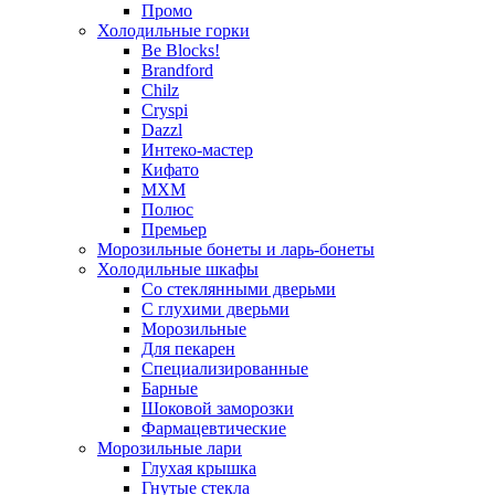
Промо
Холодильные горки
Be Blocks!
Brandford
Chilz
Cryspi
Dazzl
Интеко-мастер
Кифато
МХМ
Полюс
Премьер
Морозильные бонеты и ларь-бонеты
Холодильные шкафы
Со стеклянными дверьми
С глухими дверьми
Морозильные
Для пекарен
Специализированные
Барные
Шоковой заморозки
Фармацевтические
Морозильные лари
Глухая крышка
Гнутые стекла