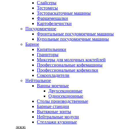
Слайсеры
Тестомесы
Тестораскаточные машины
Фаршемешалки
Картофелечистки
Посудомоечное
Фронтальные посудомоечные машины
Купольные посудомоечные машины
Барное
Кипятильники
Граниторы
Миксеры для молочных коктейлей
Профессиональные кофемашины
Профессиональные кофемолки
Сокоохладители
Нейтральное
Ванны моечные
Двухсекционные
Односекционные
Столы производственные
Барные станции
Вытяжные зонты
Нейтральные модули
Стеллажи кухонные