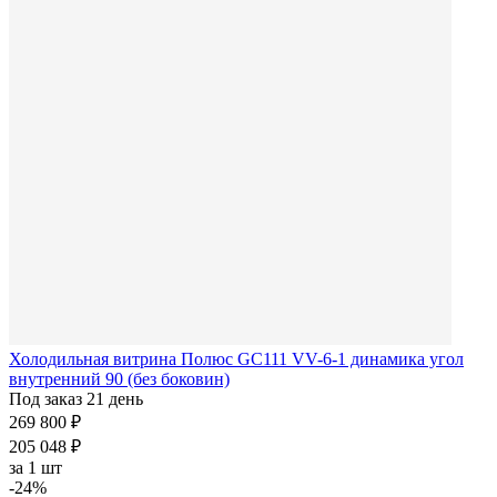
Холодильная витрина Полюс GC111 VV-6-1 динамика угол
внутренний 90 (без боковин)
Под заказ 21 день
269 800 ₽
205 048 ₽
за
1 шт
-24%