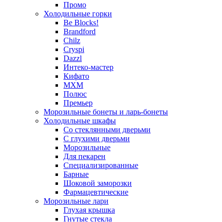
Промо
Холодильные горки
Be Blocks!
Brandford
Chilz
Cryspi
Dazzl
Интеко-мастер
Кифато
МХМ
Полюс
Премьер
Морозильные бонеты и ларь-бонеты
Холодильные шкафы
Со стеклянными дверьми
С глухими дверьми
Морозильные
Для пекарен
Специализированные
Барные
Шоковой заморозки
Фармацевтические
Морозильные лари
Глухая крышка
Гнутые стекла