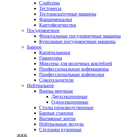
Слайсеры
Тестомесы
Тестораскаточные машины
Фаршемешалки
Картофелечистки
Посудомоечное
Фронтальные посудомоечные машины
Купольные посудомоечные машины
Барное
Кипятильники
Граниторы
Миксеры для молочных коктейлей
Профессиональные кофемашины
Профессиональные кофемолки
Сокоохладители
Нейтральное
Ванны моечные
Двухсекционные
Односекционные
Столы производственные
Барные станции
Вытяжные зонты
Нейтральные модули
Стеллажи кухонные