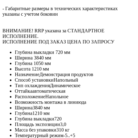
- Габаритные размеры в технических характеристиках
указаны с учетом боковин
ВНИМАНИЕ! RRP указана за СТАНДАРТНОЕ
ИСПОЛНЕНИЕ.
ИСПОЛНЕНИЕ ПОД ЗАКАЗ ЦЕНА ПО ЗАПРОСУ
Глубина выкладки
720 мм
Ширина
3840 мм
Глубина
1050 мм
Высота
1210 мм
Назначение
Демонстрация продуктов
Способ установки
Напольный
Тип охлаждения
Динамическое
Оттайка
автоматическая
Расположение
Напольное
Возможность монтажа в линию
да
Ширина
3840 мм
Глубина
1210 мм
Глубина выкладки
720
Площадь экспозиции
3,0
Масса без упаковки
310 кг
Температурный режим
-5..+5