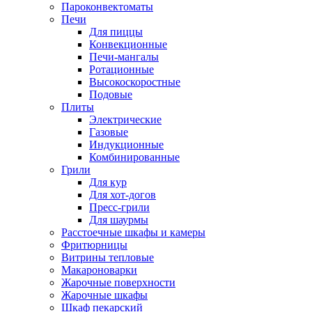
Пароконвектоматы
Печи
Для пиццы
Конвекционные
Печи-мангалы
Ротационные
Высокоскоростные
Подовые
Плиты
Электрические
Газовые
Индукционные
Комбинированные
Грили
Для кур
Для хот-догов
Пресс-грили
Для шаурмы
Расстоечные шкафы и камеры
Фритюрницы
Витрины тепловые
Макароноварки
Жарочные поверхности
Жарочные шкафы
Шкаф пекарский