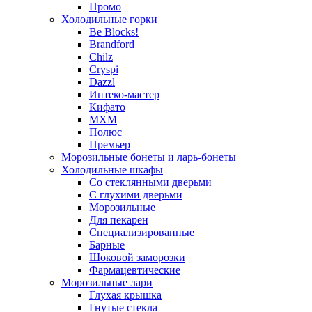
Промо
Холодильные горки
Be Blocks!
Brandford
Chilz
Cryspi
Dazzl
Интеко-мастер
Кифато
МХМ
Полюс
Премьер
Морозильные бонеты и ларь-бонеты
Холодильные шкафы
Со стеклянными дверьми
С глухими дверьми
Морозильные
Для пекарен
Специализированные
Барные
Шоковой заморозки
Фармацевтические
Морозильные лари
Глухая крышка
Гнутые стекла