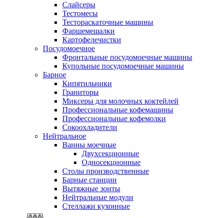
Слайсеры
Тестомесы
Тестораскаточные машины
Фаршемешалки
Картофелечистки
Посудомоечное
Фронтальные посудомоечные машины
Купольные посудомоечные машины
Барное
Кипятильники
Граниторы
Миксеры для молочных коктейлей
Профессиональные кофемашины
Профессиональные кофемолки
Сокоохладители
Нейтральное
Ванны моечные
Двухсекционные
Односекционные
Столы производственные
Барные станции
Вытяжные зонты
Нейтральные модули
Стеллажи кухонные