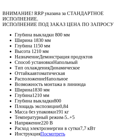
ВНИМАНИЕ! RRP указана за СТАНДАРТНОЕ
ИСПОЛНЕНИЕ.
ИСПОЛНЕНИЕ ПОД ЗАКАЗ ЦЕНА ПО ЗАПРОСУ
Глубина выкладки
800 мм
Ширина
1830 мм
Глубина
1150 мм
Высота
1210 мм
Назначение
Демонстрация продуктов
Способ установки
Напольный
Тип охлаждения
Динамическое
Оттайка
автоматическая
Расположение
Напольное
Возможность монтажа в линию
да
Ширина
1830 мм
Глубина
1210 мм
Глубина выкладки
800
Площадь экспозиции
0,84
Масса без упаковки
191 кг
Температурный режим
-5..+5
Напряжение
220 В
Расход электроэнергии в сутки
7,7 кВт
Инструкция
Посмотреть