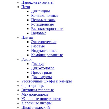
Пароконвектоматы
Печи
Для пиццы
Конвекционные
Печи-мангалы
Ротационные
Высокоскоростные
Подовые
Плиты
Электрические
Газовые
Индукционные
Комбинированные
Грили
Для кур
Для хот-догов
Пресс-грили
Для шаурмы
Расстоечные шкафы и камеры
Фритюрницы
Витрины тепловые
Макароноварки
Жарочные поверхности
Жарочные шкафы
Шкаф пекарский