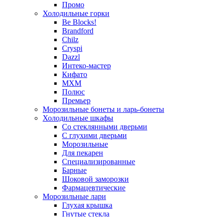
Промо
Холодильные горки
Be Blocks!
Brandford
Chilz
Cryspi
Dazzl
Интеко-мастер
Кифато
МХМ
Полюс
Премьер
Морозильные бонеты и ларь-бонеты
Холодильные шкафы
Со стеклянными дверьми
С глухими дверьми
Морозильные
Для пекарен
Специализированные
Барные
Шоковой заморозки
Фармацевтические
Морозильные лари
Глухая крышка
Гнутые стекла