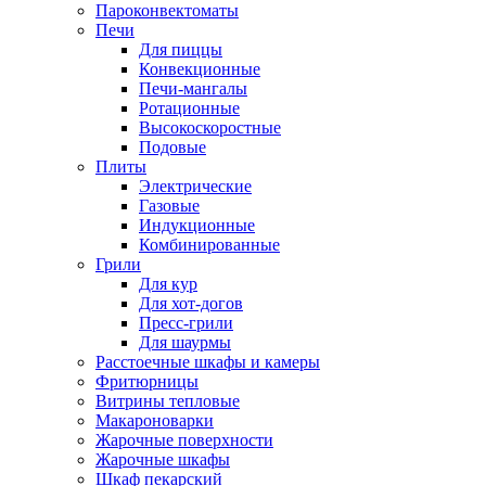
Пароконвектоматы
Печи
Для пиццы
Конвекционные
Печи-мангалы
Ротационные
Высокоскоростные
Подовые
Плиты
Электрические
Газовые
Индукционные
Комбинированные
Грили
Для кур
Для хот-догов
Пресс-грили
Для шаурмы
Расстоечные шкафы и камеры
Фритюрницы
Витрины тепловые
Макароноварки
Жарочные поверхности
Жарочные шкафы
Шкаф пекарский