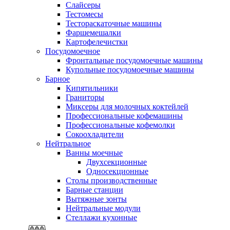
Слайсеры
Тестомесы
Тестораскаточные машины
Фаршемешалки
Картофелечистки
Посудомоечное
Фронтальные посудомоечные машины
Купольные посудомоечные машины
Барное
Кипятильники
Граниторы
Миксеры для молочных коктейлей
Профессиональные кофемашины
Профессиональные кофемолки
Сокоохладители
Нейтральное
Ванны моечные
Двухсекционные
Односекционные
Столы производственные
Барные станции
Вытяжные зонты
Нейтральные модули
Стеллажи кухонные