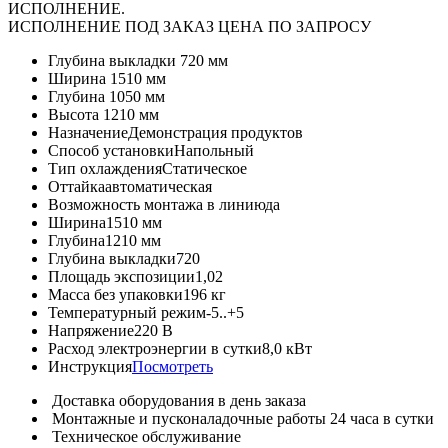
ИСПОЛНЕНИЕ.
ИСПОЛНЕНИЕ ПОД ЗАКАЗ ЦЕНА ПО ЗАПРОСУ
Глубина выкладки
720 мм
Ширина
1510 мм
Глубина
1050 мм
Высота
1210 мм
Назначение
Демонстрация продуктов
Способ установки
Напольный
Тип охлаждения
Статическое
Оттайка
автоматическая
Возможность монтажа в линию
да
Ширина
1510 мм
Глубина
1210 мм
Глубина выкладки
720
Площадь экспозиции
1,02
Масса без упаковки
196 кг
Температурный режим
-5..+5
Напряжение
220 В
Расход электроэнергии в сутки
8,0 кВт
Инструкция
Посмотреть
Доставка оборудования в день заказа
Монтажные и пусконаладочные работы 24 часа в сутки
Техническое обслуживание