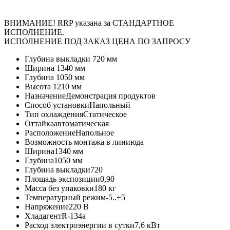
ВНИМАНИЕ! RRP указана за СТАНДАРТНОЕ
ИСПОЛНЕНИЕ.
ИСПОЛНЕНИЕ ПОД ЗАКАЗ ЦЕНА ПО ЗАПРОСУ
Глубина выкладки
720 мм
Ширина
1340 мм
Глубина
1050 мм
Высота
1210 мм
Назначение
Демонстрация продуктов
Способ установки
Напольный
Тип охлаждения
Статическое
Оттайка
автоматическая
Расположение
Напольное
Возможность монтажа в линию
да
Ширина
1340 мм
Глубина
1050 мм
Глубина выкладки
720
Площадь экспозиции
0,90
Масса без упаковки
180 кг
Температурный режим
-5..+5
Напряжение
220 В
Хладагент
R-134a
Расход электроэнергии в сутки
7,6 кВт