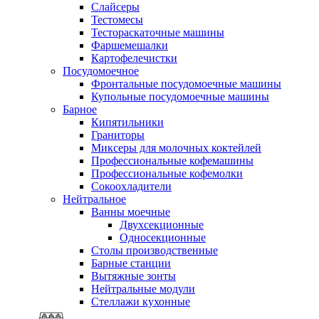
Слайсеры
Тестомесы
Тестораскаточные машины
Фаршемешалки
Картофелечистки
Посудомоечное
Фронтальные посудомоечные машины
Купольные посудомоечные машины
Барное
Кипятильники
Граниторы
Миксеры для молочных коктейлей
Профессиональные кофемашины
Профессиональные кофемолки
Сокоохладители
Нейтральное
Ванны моечные
Двухсекционные
Односекционные
Столы производственные
Барные станции
Вытяжные зонты
Нейтральные модули
Стеллажи кухонные