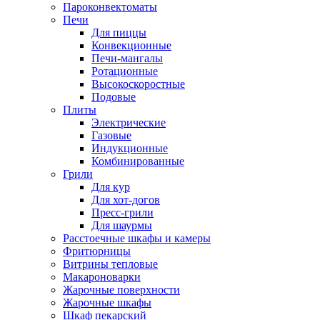
Пароконвектоматы
Печи
Для пиццы
Конвекционные
Печи-мангалы
Ротационные
Высокоскоростные
Подовые
Плиты
Электрические
Газовые
Индукционные
Комбинированные
Грили
Для кур
Для хот-догов
Пресс-грили
Для шаурмы
Расстоечные шкафы и камеры
Фритюрницы
Витрины тепловые
Макароноварки
Жарочные поверхности
Жарочные шкафы
Шкаф пекарский