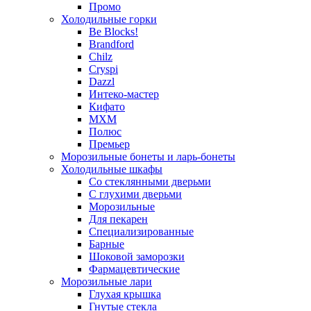
Промо
Холодильные горки
Be Blocks!
Brandford
Chilz
Cryspi
Dazzl
Интеко-мастер
Кифато
МХМ
Полюс
Премьер
Морозильные бонеты и ларь-бонеты
Холодильные шкафы
Со стеклянными дверьми
С глухими дверьми
Морозильные
Для пекарен
Специализированные
Барные
Шоковой заморозки
Фармацевтические
Морозильные лари
Глухая крышка
Гнутые стекла