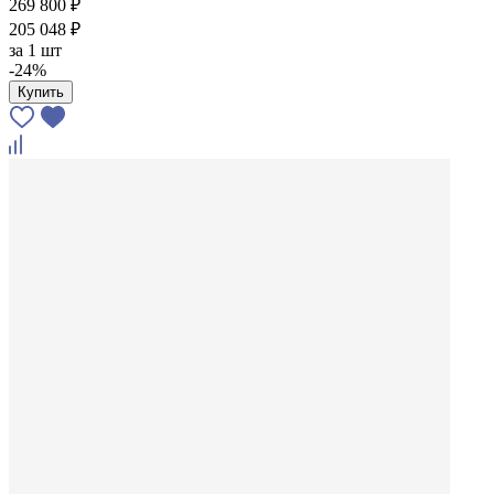
269 800 ₽
205 048 ₽
за
1 шт
-24%
Купить