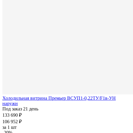
Холодильная витрина Премьер ВСУП1-0,22ТУ/F1в-УН
наружн
Под заказ 21 день
133 690 ₽
106 952 ₽
за
1 шт
-20%