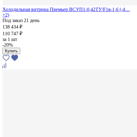
Холодильная витрина Премьер ВСУП1-0,42ТУ/F1в-1,6 (-4…
+2)
Под заказ 21 день
138 434 ₽
110 747 ₽
за
1 шт
-20%
Купить