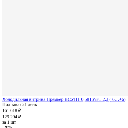
Холодильная витрина Премьер ВСУП1-0,58ТУ/F1-2,3 (-6…+6)
Под заказ 21 день
161 618 ₽
129 294 ₽
за
1 шт
-20%