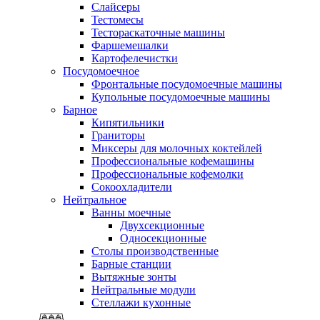
Слайсеры
Тестомесы
Тестораскаточные машины
Фаршемешалки
Картофелечистки
Посудомоечное
Фронтальные посудомоечные машины
Купольные посудомоечные машины
Барное
Кипятильники
Граниторы
Миксеры для молочных коктейлей
Профессиональные кофемашины
Профессиональные кофемолки
Сокоохладители
Нейтральное
Ванны моечные
Двухсекционные
Односекционные
Столы производственные
Барные станции
Вытяжные зонты
Нейтральные модули
Стеллажи кухонные