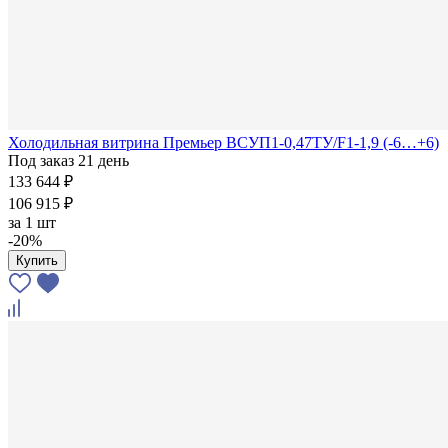
Холодильная витрина Премьер ВСУП1-0,47ТУ/F1-1,9 (-6…+6)
Под заказ 21 день
133 644 ₽
106 915 ₽
за
1 шт
-20%
Купить