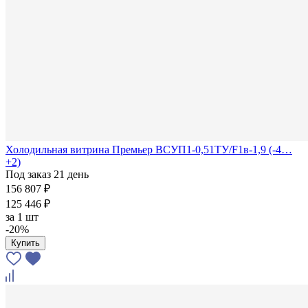
Холодильная витрина Премьер ВСУП1-0,51ТУ/F1в-1,9 (-4…
+2)
Под заказ 21 день
156 807 ₽
125 446 ₽
за
1 шт
-20%
Купить