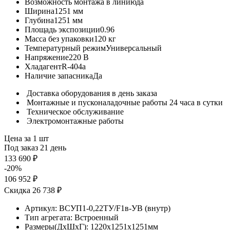
Возможность монтажа в линию
да
Ширина
1251 мм
Глубина
1251 мм
Площадь экспозиции
0.96
Масса без упаковки
120 кг
Температурный режим
Универсальный
Напряжение
220 В
Хладагент
R-404a
Наличие запасника
Да
Доставка оборудования в день заказа
Монтажные и пусконаладочные работы 24 часа в сутки
Техническое обслуживание
Электромонтажные работы
Цена за 1 шт
Под заказ 21 день
133 690 ₽
-20%
106 952 ₽
Скидка 26 738 ₽
Артикул:
ВСУП1-0,22ТУ/F1в-УВ (внутр)
Тип агрегата:
Встроенный
Размеры(ДхШхГ):
1220x1251x1251мм