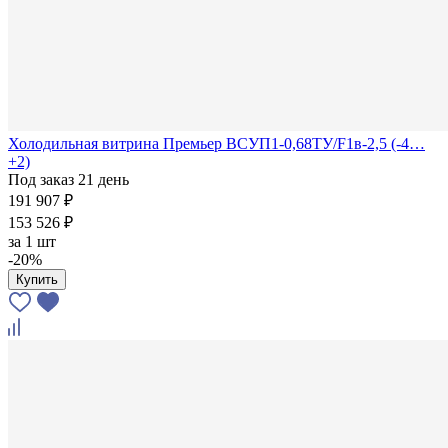
Холодильная витрина Премьер ВСУП1-0,68ТУ/F1в-2,5 (-4…
+2)
Под заказ 21 день
191 907 ₽
153 526 ₽
за
1 шт
-20%
Купить