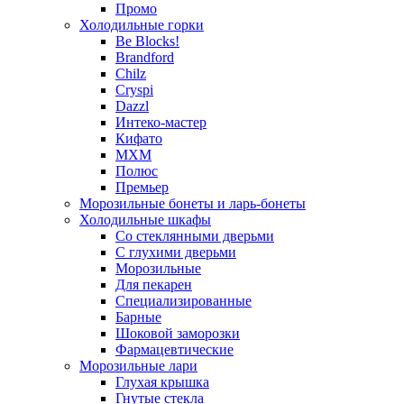
Промо
Холодильные горки
Be Blocks!
Brandford
Chilz
Cryspi
Dazzl
Интеко-мастер
Кифато
МХМ
Полюс
Премьер
Морозильные бонеты и ларь-бонеты
Холодильные шкафы
Со стеклянными дверьми
С глухими дверьми
Морозильные
Для пекарен
Специализированные
Барные
Шоковой заморозки
Фармацевтические
Морозильные лари
Глухая крышка
Гнутые стекла