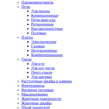
Пароконвектоматы
Печи
Для пиццы
Конвекционные
Печи-мангалы
Ротационные
Высокоскоростные
Подовые
Плиты
Электрические
Газовые
Индукционные
Комбинированные
Грили
Для кур
Для хот-догов
Пресс-грили
Для шаурмы
Расстоечные шкафы и камеры
Фритюрницы
Витрины тепловые
Макароноварки
Жарочные поверхности
Жарочные шкафы
Шкаф пекарский