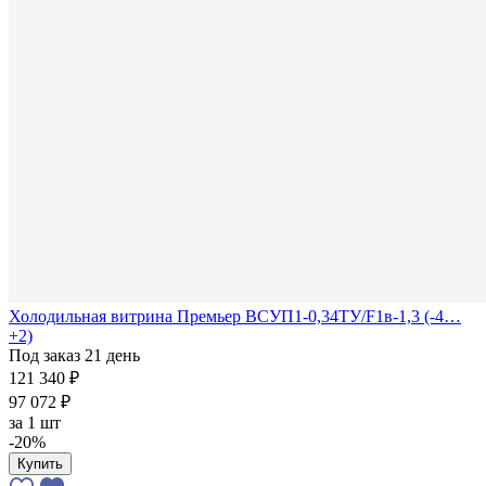
Холодильная витрина Премьер ВСУП1-0,34ТУ/F1в-1,3 (-4…
+2)
Под заказ 21 день
121 340 ₽
97 072 ₽
за
1 шт
-20%
Купить