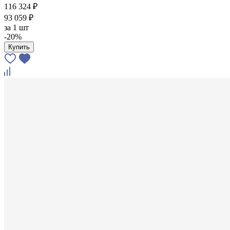
116 324 ₽
93 059 ₽
за
1 шт
-20%
Купить