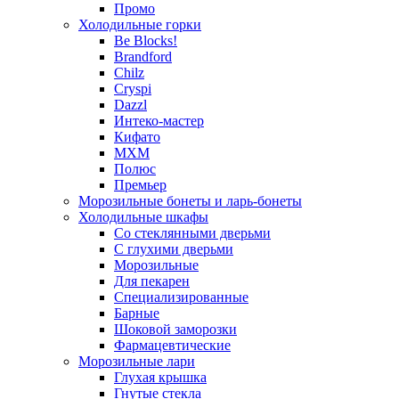
Промо
Холодильные горки
Be Blocks!
Brandford
Chilz
Cryspi
Dazzl
Интеко-мастер
Кифато
МХМ
Полюс
Премьер
Морозильные бонеты и ларь-бонеты
Холодильные шкафы
Со стеклянными дверьми
С глухими дверьми
Морозильные
Для пекарен
Специализированные
Барные
Шоковой заморозки
Фармацевтические
Морозильные лари
Глухая крышка
Гнутые стекла