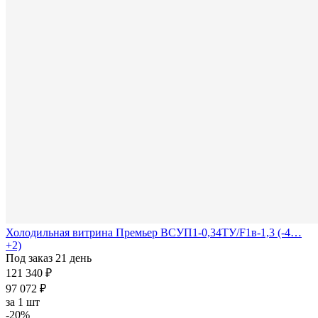
Холодильная витрина Премьер ВСУП1-0,34ТУ/F1в-1,3 (-4…
+2)
Под заказ 21 день
121 340 ₽
97 072 ₽
за
1 шт
-20%