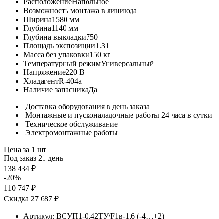
Расположение
Напольное
Возможность монтажа в линию
да
Ширина
1580 мм
Глубина
1140 мм
Глубина выкладки
750
Площадь экспозиции
1.31
Масса без упаковки
150 кг
Температурный режим
Универсальный
Напряжение
220 В
Хладагент
R-404a
Наличие запасника
Да
Доставка оборудования в день заказа
Монтажные и пусконаладочные работы 24 часа в сутки
Техническое обслуживание
Электромонтажные работы
Цена за 1 шт
Под заказ 21 день
138 434 ₽
-20%
110 747 ₽
Скидка 27 687 ₽
Артикул:
ВСУП1-0,42ТУ/F1в-1,6 (-4…+2)