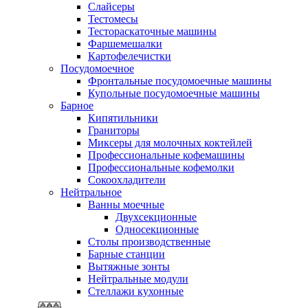
Слайсеры
Тестомесы
Тестораскаточные машины
Фаршемешалки
Картофелечистки
Посудомоечное
Фронтальные посудомоечные машины
Купольные посудомоечные машины
Барное
Кипятильники
Граниторы
Миксеры для молочных коктейлей
Профессиональные кофемашины
Профессиональные кофемолки
Сокоохладители
Нейтральное
Ванны моечные
Двухсекционные
Односекционные
Столы производственные
Барные станции
Вытяжные зонты
Нейтральные модули
Стеллажи кухонные