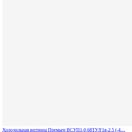
Холодильная витрина Премьер ВСУП1-0,68ТУ/F1в-2,5 (-4…