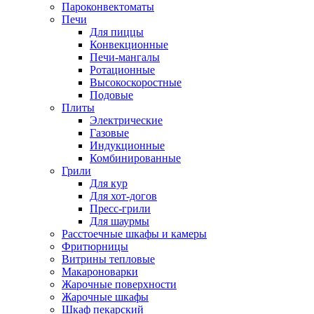
Пароконвектоматы
Печи
Для пиццы
Конвекционные
Печи-мангалы
Ротационные
Высокоскоростные
Подовые
Плиты
Электрические
Газовые
Индукционные
Комбинированные
Грили
Для кур
Для хот-догов
Пресс-грили
Для шаурмы
Расстоечные шкафы и камеры
Фритюрницы
Витрины тепловые
Макароноварки
Жарочные поверхности
Жарочные шкафы
Шкаф пекарский