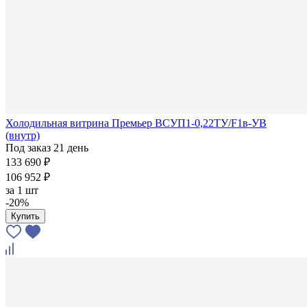
Холодильная витрина Премьер ВСУП1-0,22ТУ/F1в-УВ
(внутр)
Под заказ 21 день
133 690 ₽
106 952 ₽
за
1 шт
-20%
Купить