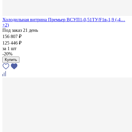
Холодильная витрина Премьер ВСУП1-0,51ТУ/F1в-1,9 (-4…
+2)
Под заказ 21 день
156 807 ₽
125 446 ₽
за
1 шт
-20%
Купить