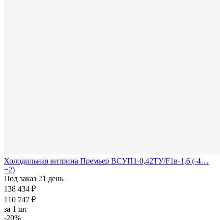
Холодильная витрина Премьер ВСУП1-0,42ТУ/F1в-1,6 (-4…
+2)
Под заказ 21 день
138 434 ₽
110 747 ₽
за
1 шт
-20%