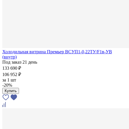
Холодильная витрина Премьер ВСУП1-0,22ТУ/F1в-УВ
(внутр)
Под заказ 21 день
133 690 ₽
106 952 ₽
за
1 шт
-20%
Купить