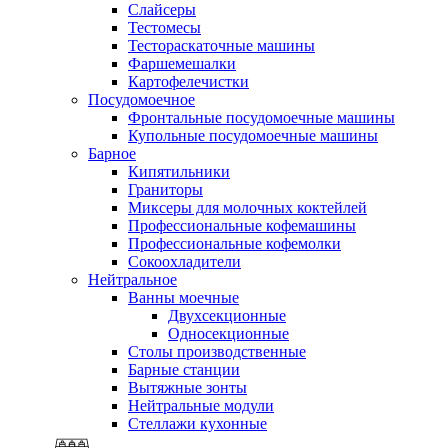
Слайсеры
Тестомесы
Тестораскаточные машины
Фаршемешалки
Картофелечистки
Посудомоечное
Фронтальные посудомоечные машины
Купольные посудомоечные машины
Барное
Кипятильники
Граниторы
Миксеры для молочных коктейлей
Профессиональные кофемашины
Профессиональные кофемолки
Сокоохладители
Нейтральное
Ванны моечные
Двухсекционные
Односекционные
Столы производственные
Барные станции
Вытяжные зонты
Нейтральные модули
Стеллажи кухонные