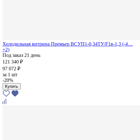
Холодильная витрина Премьер ВСУП1-0,34ТУ/F1в-1,3 (-4…
+2)
Под заказ 21 день
121 340 ₽
97 072 ₽
за
1 шт
-20%
Купить