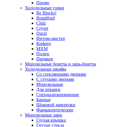
Промо
Холодильные горки
Be Blocks!
Brandford
Chilz
Cryspi
Dazzl
Интеко-мастер
Кифато
МХМ
Полюс
Премьер
Морозильные бонеты и ларь-бонеты
Холодильные шкафы
Со стеклянными дверьми
С глухими дверьми
Морозильные
Для пекарен
Специализированные
Барные
Шоковой заморозки
Фармацевтические
Морозильные лари
Глухая крышка
Гнутые стекла