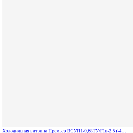
Холодильная витрина Премьер ВСУП1-0,68ТУ/F1в-2,5 (-4…