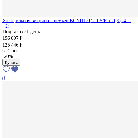
Холодильная витрина Премьер ВСУП1-0,51ТУ/F1в-1,9 (-4…
+2)
Под заказ 21 день
156 807 ₽
125 446 ₽
за
1 шт
-20%
Купить