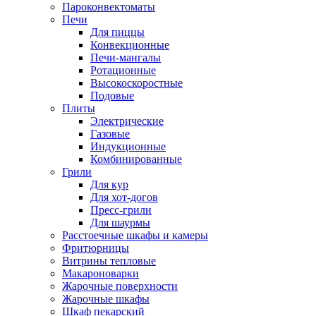
Пароконвектоматы
Печи
Для пиццы
Конвекционные
Печи-мангалы
Ротационные
Высокоскоростные
Подовые
Плиты
Электрические
Газовые
Индукционные
Комбинированные
Грили
Для кур
Для хот-догов
Пресс-грили
Для шаурмы
Расстоечные шкафы и камеры
Фритюрницы
Витрины тепловые
Макароноварки
Жарочные поверхности
Жарочные шкафы
Шкаф пекарский