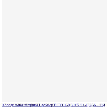
Холодильная витрина Премьер ВСУП1-0,39ТУ/F1-1,6 (-6…+6)