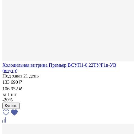
Холодильная витрина Премьер ВСУП1-0,22ТУ/F1в-УВ
(внутр)
Под заказ 21 день
133 690 ₽
106 952 ₽
за
1 шт
-20%
Купить