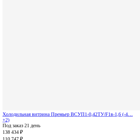
Холодильная витрина Премьер ВСУП1-0,42ТУ/F1в-1,6 (-4…
+2)
Под заказ 21 день
138 434 ₽
110 747 ₽