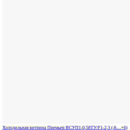
Холодильная витрина Премьер ВСУП1-0,58ТУ/F1-2,3 (-6…+6)