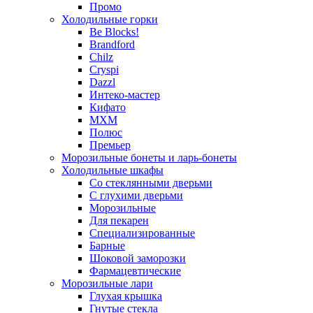
Промо
Холодильные горки
Be Blocks!
Brandford
Chilz
Cryspi
Dazzl
Интеко-мастер
Кифато
МХМ
Полюс
Премьер
Морозильные бонеты и ларь-бонеты
Холодильные шкафы
Со стеклянными дверьми
С глухими дверьми
Морозильные
Для пекарен
Специализированные
Барные
Шоковой заморозки
Фармацевтические
Морозильные лари
Глухая крышка
Гнутые стекла