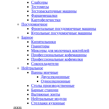
Слайсеры
Тестомесы
Тестораскаточные машины
Фаршемешалки
Картофелечистки
Посудомоечное
Фронтальные посудомоечные машины
Купольные посудомоечные машины
Барное
Кипятильники
Граниторы
Миксеры для молочных коктейлей
Профессиональные кофемашины
Профессиональные кофемолки
Сокоохладители
Нейтральное
Ванны моечные
Двухсекционные
Односекционные
Столы производственные
Барные станции
Вытяжные зонты
Нейтральные модули
Стеллажи кухонные