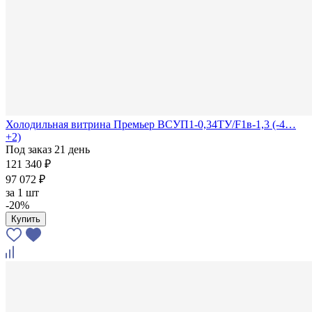
Холодильная витрина Премьер ВСУП1-0,34ТУ/F1в-1,3 (-4…
+2)
Под заказ 21 день
121 340 ₽
97 072 ₽
за
1 шт
-20%
Купить