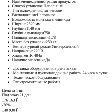
Назначение
Демонстрация продуктов
Способ установки
Напольный
Тип охлаждения
Статическое
Расположение
Напольное
Возможность монтажа в линию
да
Ширина
2520 мм
Глубина
1140 мм
Глубина выкладки
750
Площадь экспозиции
1.78
Масса без упаковки
250 кг
Температурный режим
Универсальный
Напряжение
220 В
Хладагент
R-404a
Наличие запасника
Да
Доставка оборудования в день заказа
Монтажные и пусконаладочные работы 24 часа в сутки
Техническое обслуживание
Электромонтажные работы
Цена за 1 шт
Под заказ 21 день
176 163 ₽
-20%
140 930 ₽