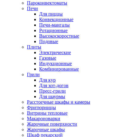
Пароконвектоматы
Печи
Для пиццы
Конвекционные
Печи-мангалы
Ротационные
Высокоскоростные
Подовые
Плиты
Электрические
Газовые
Индукционные
Комбинированные
Грили
Для кур
Для хот-догов
Пресс-грили
Для шаурмы
Расстоечные шкафы и камеры
Фритюрницы
Витрины тепловые
Макароноварки
Жарочные поверхности
Жарочные шкафы
Шкаф пекарский