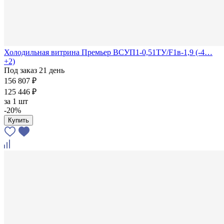
Холодильная витрина Премьер ВСУП1-0,51ТУ/F1в-1,9 (-4…
+2)
Под заказ 21 день
156 807 ₽
125 446 ₽
за
1 шт
-20%
Купить