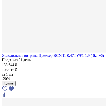
Холодильная витрина Премьер ВСУП1-0,47ТУ/F1-1,9 (-6…+6)
Под заказ 21 день
133 644 ₽
106 915 ₽
за
1 шт
-20%
Купить