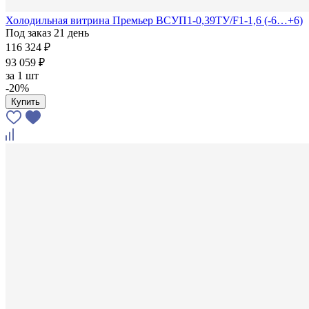
Холодильная витрина Премьер ВСУП1-0,39ТУ/F1-1,6 (-6…+6)
Под заказ 21 день
116 324 ₽
93 059 ₽
за
1 шт
-20%
Купить