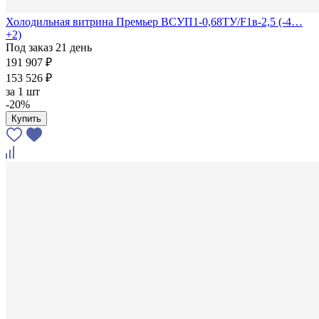
Холодильная витрина Премьер ВСУП1-0,68ТУ/F1в-2,5 (-4…
+2)
Под заказ 21 день
191 907 ₽
153 526 ₽
за
1 шт
-20%
Купить