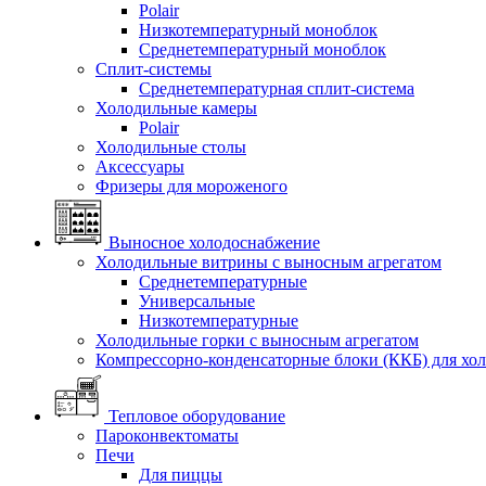
Polair
Низкотемпературный моноблок
Среднетемпературный моноблок
Сплит-системы
Среднетемпературная сплит-система
Холодильные камеры
Polair
Холодильные столы
Аксессуары
Фризеры для мороженого
Выносное холодоснабжение
Холодильные витрины с выносным агрегатом
Среднетемпературные
Универсальные
Низкотемпературные
Холодильные горки с выносным агрегатом
Компрессорно-конденсаторные блоки (ККБ) для хо
Тепловое оборудование
Пароконвектоматы
Печи
Для пиццы