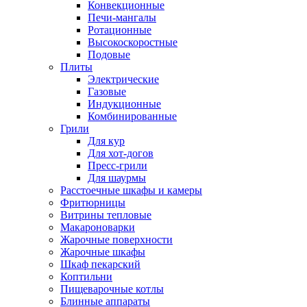
Конвекционные
Печи-мангалы
Ротационные
Высокоскоростные
Подовые
Плиты
Электрические
Газовые
Индукционные
Комбинированные
Грили
Для кур
Для хот-догов
Пресс-грили
Для шаурмы
Расстоечные шкафы и камеры
Фритюрницы
Витрины тепловые
Макароноварки
Жарочные поверхности
Жарочные шкафы
Шкаф пекарский
Коптильни
Пищеварочные котлы
Блинные аппараты