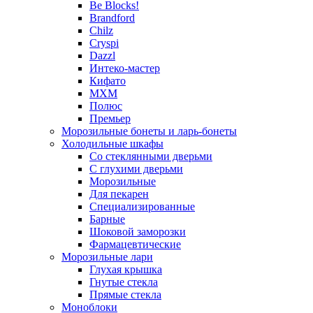
Be Blocks!
Brandford
Chilz
Cryspi
Dazzl
Интеко-мастер
Кифато
МХМ
Полюс
Премьер
Морозильные бонеты и ларь-бонеты
Холодильные шкафы
Со стеклянными дверьми
С глухими дверьми
Морозильные
Для пекарен
Специализированные
Барные
Шоковой заморозки
Фармацевтические
Морозильные лари
Глухая крышка
Гнутые стекла
Прямые стекла
Моноблоки