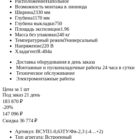
Расположение
Напольное
Возможность монтажа в линию
да
Ширина
2330 мм
Глубина
1170 мм
Глубина выкладки
750
Площадь экспозиции
1.96
Масса без упаковки
240 кг
Температурный режим
Универсальный
Напряжение
220 В
Хладагент
R-404a
Доставка оборудования в день заказа
Монтажные и пусконаладочные работы 24 часа в сутки
Техническое обслуживание
Электромонтажные работы
Цена за 1 шт
Под заказ 21 день
183 870 ₽
-20%
147 096 ₽
Скидка 36 774 ₽
Артикул:
ВСУП1-0,63ТУ/Фв-2,3 (-4…+2)
Тип агрегата:
Встроенный