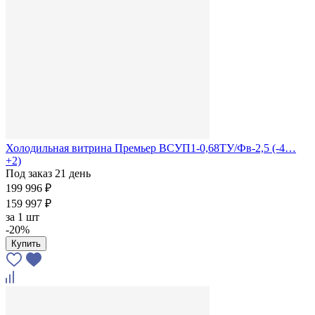
Холодильная витрина Премьер ВСУП1-0,68ТУ/Фв-2,5 (-4…
+2)
Под заказ 21 день
199 996 ₽
159 997 ₽
за
1 шт
-20%
Купить