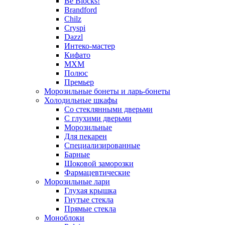
Be Blocks!
Brandford
Chilz
Cryspi
Dazzl
Интеко-мастер
Кифато
МХМ
Полюс
Премьер
Морозильные бонеты и ларь-бонеты
Холодильные шкафы
Со стеклянными дверьми
С глухими дверьми
Морозильные
Для пекарен
Специализированные
Барные
Шоковой заморозки
Фармацевтические
Морозильные лари
Глухая крышка
Гнутые стекла
Прямые стекла
Моноблоки