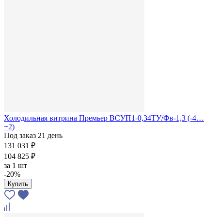
Холодильная витрина Премьер ВСУП1-0,34ТУ/Фв-1,3 (-4…
+2)
Под заказ 21 день
131 031 ₽
104 825 ₽
за
1 шт
-20%
Купить