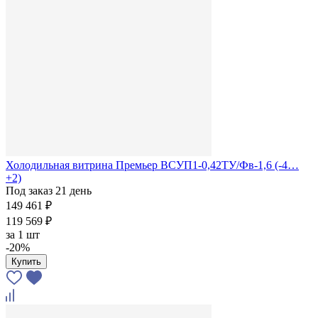
Холодильная витрина Премьер ВСУП1-0,42ТУ/Фв-1,6 (-4…
+2)
Под заказ 21 день
149 461 ₽
119 569 ₽
за
1 шт
-20%
Купить