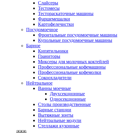
Слайсеры
Тестомесы
Тестораскаточные машины
Фаршемешалки
Картофелечистки
Посудомоечное
Фронтальные посудомоечные машины
Купольные посудомоечные машины
Барное
Кипятильники
Граниторы
Миксеры для молочных коктейлей
Профессиональные кофемашины
Профессиональные кофемолки
Сокоохладители
Нейтральное
Ванны моечные
Двухсекционные
Односекционные
Столы производственные
Барные станции
Вытяжные зонты
Нейтральные модули
Стеллажи кухонные