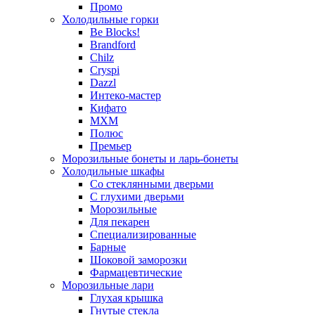
Промо
Холодильные горки
Be Blocks!
Brandford
Chilz
Cryspi
Dazzl
Интеко-мастер
Кифато
МХМ
Полюс
Премьер
Морозильные бонеты и ларь-бонеты
Холодильные шкафы
Со стеклянными дверьми
С глухими дверьми
Морозильные
Для пекарен
Специализированные
Барные
Шоковой заморозки
Фармацевтические
Морозильные лари
Глухая крышка
Гнутые стекла