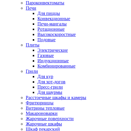
Пароконвектоматы
Печи
Для пиццы
Конвекционные
Печи-мангалы
Ротационные
Высокоскоростные
Подовые
Плиты
Электрические
Газовые
Индукционные
Комбинированные
Грили
Для кур
Для хот-догов
Пресс-грили
Для шаурмы
Расстоечные шкафы и камеры
Фритюрницы
Витрины тепловые
Макароноварки
Жарочные поверхности
Жарочные шкафы
Шкаф пекарский