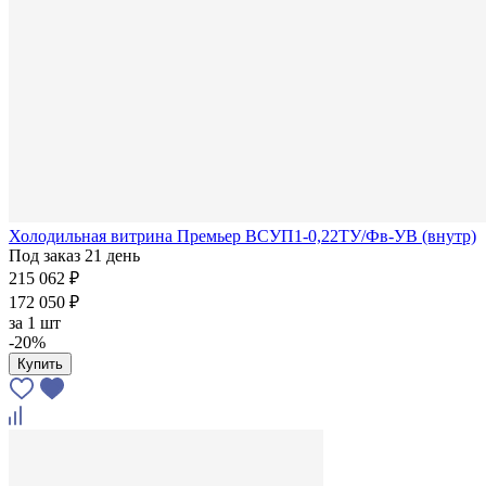
Холодильная витрина Премьер ВСУП1-0,22ТУ/Фв-УВ (внутр)
Под заказ 21 день
215 062 ₽
172 050 ₽
за
1 шт
-20%
Купить