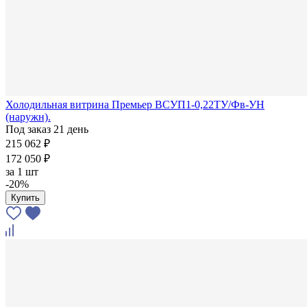
Холодильная витрина Премьер ВСУП1-0,22ТУ/Фв-УН
(наружн).
Под заказ 21 день
215 062 ₽
172 050 ₽
за
1 шт
-20%
Купить