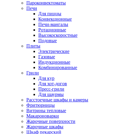
Пароконвектоматы
Печи
Для пиццы
Конвекционные
Печи-мангалы
Ротационные
Высокоскоростные
Подовые
Плиты
Электрические
Газовые
Индукционные
Комбинированные
Грили
Для кур
Для хот-догов
Пресс-грили
Для шаурмы
Расстоечные шкафы и камеры
Фритюрницы
Витрины тепловые
Макароноварки
Жарочные поверхности
Жарочные шкафы
Шкаф пекарский