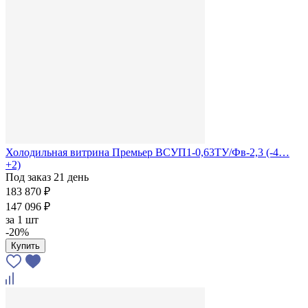
Холодильная витрина Премьер ВСУП1-0,63ТУ/Фв-2,3 (-4…
+2)
Под заказ 21 день
183 870 ₽
147 096 ₽
за
1 шт
-20%
Купить