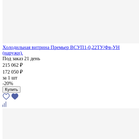
Холодильная витрина Премьер ВСУП1-0,22ТУ/Фв-УН
(наружн).
Под заказ 21 день
215 062 ₽
172 050 ₽
за
1 шт
-20%
Купить