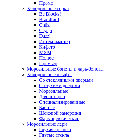
Промо
Холодильные горки
Be Blocks!
Brandford
Chilz
Cryspi
Dazzl
Интеко-мастер
Кифато
МХМ
Полюс
Премьер
Морозильные бонеты и ларь-бонеты
Холодильные шкафы
Со стеклянными дверьми
С глухими дверьми
Морозильные
Для пекарен
Специализированные
Барные
Шоковой заморозки
Фармацевтические
Морозильные лари
Глухая крышка
Гнутые стекла