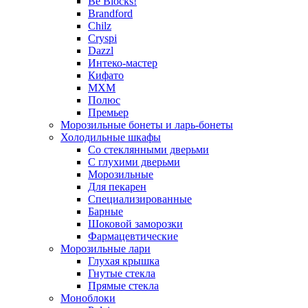
Be Blocks!
Brandford
Chilz
Cryspi
Dazzl
Интеко-мастер
Кифато
МХМ
Полюс
Премьер
Морозильные бонеты и ларь-бонеты
Холодильные шкафы
Со стеклянными дверьми
С глухими дверьми
Морозильные
Для пекарен
Специализированные
Барные
Шоковой заморозки
Фармацевтические
Морозильные лари
Глухая крышка
Гнутые стекла
Прямые стекла
Моноблоки