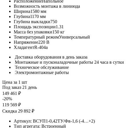
Расположение
Напольное
Возможность монтажа в линию
да
Ширина
1580 мм
Глубина
1170 мм
Глубина выкладки
750
Площадь экспозиции
1.31
Масса без упаковки
150 кг
Температурный режим
Универсальный
Напряжение
220 В
Хладагент
R-404a
Доставка оборудования в день заказа
Монтажные и пусконаладочные работы 24 часа в сутки
Техническое обслуживание
Электромонтажные работы
Цена за 1 шт
Под заказ 21 день
149 461 ₽
-20%
119 569 ₽
Скидка 29 892 ₽
Артикул:
ВСУП1-0,42ТУ/Фв-1,6 (-4…+2)
Тип агрегата:
Встроенный