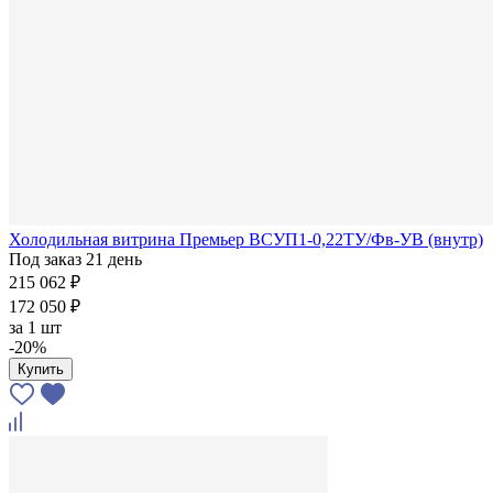
Холодильная витрина Премьер ВСУП1-0,22ТУ/Фв-УВ (внутр)
Под заказ 21 день
215 062 ₽
172 050 ₽
за
1 шт
-20%
Купить