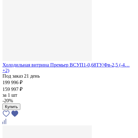
Холодильная витрина Премьер ВСУП1-0,68ТУ/Фв-2,5 (-4…
+2)
Под заказ 21 день
199 996 ₽
159 997 ₽
за
1 шт
-20%
Купить