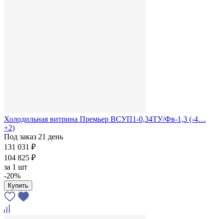
Холодильная витрина Премьер ВСУП1-0,34ТУ/Фв-1,3 (-4…
+2)
Под заказ 21 день
131 031 ₽
104 825 ₽
за
1 шт
-20%
Купить