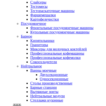
Слайсеры
Тестомесы
Тестораскаточные машины
Фаршемешалки
Картофелечистки
Посудомоечное
Фронтальные посудомоечные машины
Купольные посудомоечные машины
Барное
Кипятильники
Граниторы
Миксеры для молочных коктейлей
Профессиональные кофемашины
Профессиональные кофемолки
Сокоохладители
Нейтральное
Ванны моечные
Двухсекционные
Односекционные
Столы производственные
Барные станции
Вытяжные зонты
Нейтральные модули
Стеллажи кухонные