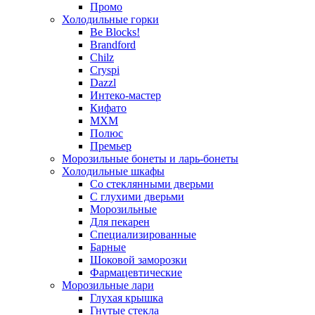
Промо
Холодильные горки
Be Blocks!
Brandford
Chilz
Cryspi
Dazzl
Интеко-мастер
Кифато
МХМ
Полюс
Премьер
Морозильные бонеты и ларь-бонеты
Холодильные шкафы
Со стеклянными дверьми
С глухими дверьми
Морозильные
Для пекарен
Специализированные
Барные
Шоковой заморозки
Фармацевтические
Морозильные лари
Глухая крышка
Гнутые стекла