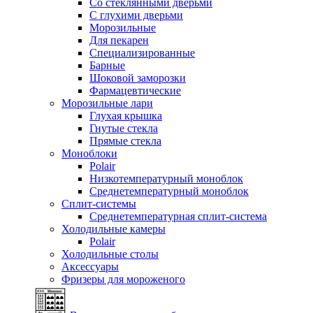
Со стеклянными дверьми
С глухими дверьми
Морозильные
Для пекарен
Специализированные
Барные
Шоковой заморозки
Фармацевтические
Морозильные лари
Глухая крышка
Гнутые стекла
Прямые стекла
Моноблоки
Polair
Низкотемпературный моноблок
Среднетемпературный моноблок
Сплит-системы
Среднетемпературная сплит-система
Холодильные камеры
Polair
Холодильные столы
Аксессуары
Фризеры для мороженого