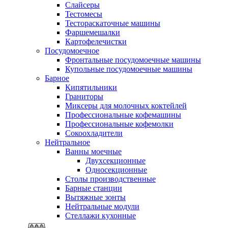
Слайсеры
Тестомесы
Тестораскаточные машины
Фаршемешалки
Картофелечистки
Посудомоечное
Фронтальные посудомоечные машины
Купольные посудомоечные машины
Барное
Кипятильники
Граниторы
Миксеры для молочных коктейлей
Профессиональные кофемашины
Профессиональные кофемолки
Сокоохладители
Нейтральное
Ванны моечные
Двухсекционные
Односекционные
Столы производственные
Барные станции
Вытяжные зонты
Нейтральные модули
Стеллажи кухонные