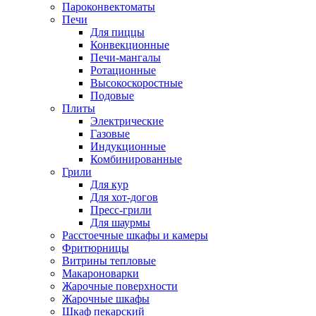
Пароконвектоматы
Печи
Для пиццы
Конвекционные
Печи-мангалы
Ротационные
Высокоскоростные
Подовые
Плиты
Электрические
Газовые
Индукционные
Комбинированные
Грили
Для кур
Для хот-догов
Пресс-грили
Для шаурмы
Расстоечные шкафы и камеры
Фритюрницы
Витрины тепловые
Макароноварки
Жарочные поверхности
Жарочные шкафы
Шкаф пекарский