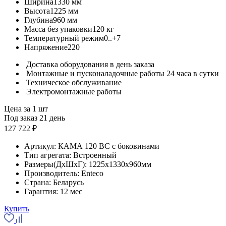
Ширина
1330 мм
Высота
1225 мм
Глубина
960 мм
Масса без упаковки
120 кг
Температурный режим
0..+7
Напряжение
220
Доставка оборудования в день заказа
Монтажные и пусконаладочные работы 24 часа в сутки
Техническое обслуживание
Электромонтажные работы
Цена за 1 шт
Под заказ 21 день
127 722 ₽
Артикул:
КАМА 120 BC с боковинами
Тип агрегата:
Встроенный
Размеры(ДхШхГ):
1225x1330x960мм
Производитель:
Enteco
Страна:
Беларусь
Гарантия:
12 мес
Купить