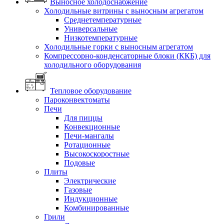
Выносное холодоснабжение
Холодильные витрины с выносным агрегатом
Среднетемпературные
Универсальные
Низкотемпературные
Холодильные горки с выносным агрегатом
Компрессорно-конденсаторные блоки (ККБ) для
холодильного оборудования
Тепловое оборудование
Пароконвектоматы
Печи
Для пиццы
Конвекционные
Печи-мангалы
Ротационные
Высокоскоростные
Подовые
Плиты
Электрические
Газовые
Индукционные
Комбинированные
Грили