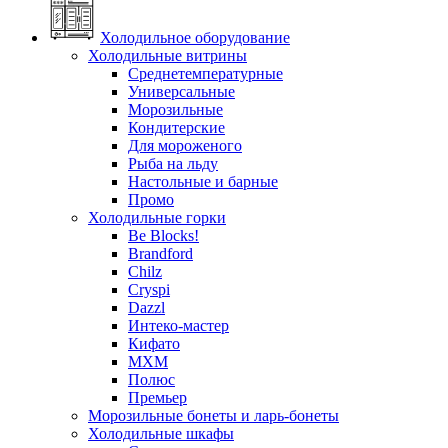
Холодильное оборудование
Холодильные витрины
Среднетемпературные
Универсальные
Морозильные
Кондитерские
Для мороженого
Рыба на льду
Настольные и барные
Промо
Холодильные горки
Be Blocks!
Brandford
Chilz
Cryspi
Dazzl
Интеко-мастер
Кифато
МХМ
Полюс
Премьер
Морозильные бонеты и ларь-бонеты
Холодильные шкафы