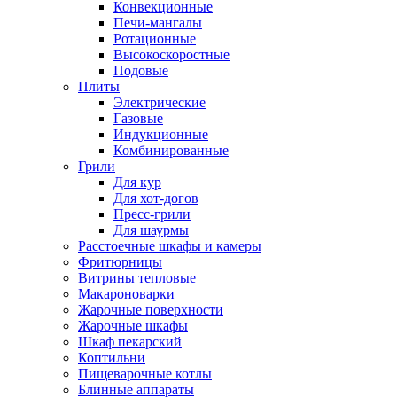
Конвекционные
Печи-мангалы
Ротационные
Высокоскоростные
Подовые
Плиты
Электрические
Газовые
Индукционные
Комбинированные
Грили
Для кур
Для хот-догов
Пресс-грили
Для шаурмы
Расстоечные шкафы и камеры
Фритюрницы
Витрины тепловые
Макароноварки
Жарочные поверхности
Жарочные шкафы
Шкаф пекарский
Коптильни
Пищеварочные котлы
Блинные аппараты