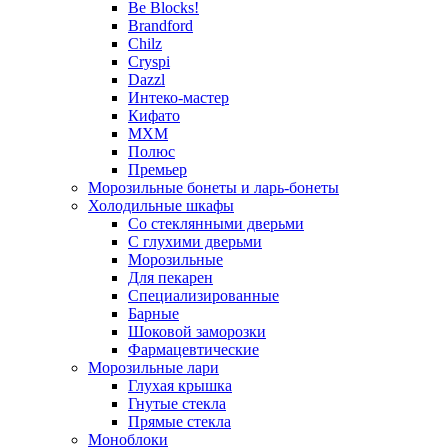
Be Blocks!
Brandford
Chilz
Cryspi
Dazzl
Интеко-мастер
Кифато
МХМ
Полюс
Премьер
Морозильные бонеты и ларь-бонеты
Холодильные шкафы
Со стеклянными дверьми
С глухими дверьми
Морозильные
Для пекарен
Специализированные
Барные
Шоковой заморозки
Фармацевтические
Морозильные лари
Глухая крышка
Гнутые стекла
Прямые стекла
Моноблоки