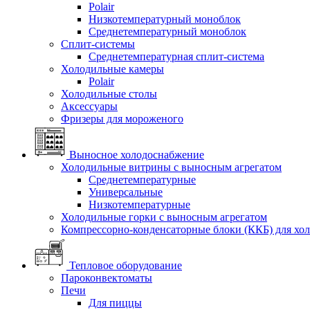
Polair
Низкотемпературный моноблок
Среднетемпературный моноблок
Сплит-системы
Среднетемпературная сплит-система
Холодильные камеры
Polair
Холодильные столы
Аксессуары
Фризеры для мороженого
Выносное холодоснабжение
Холодильные витрины с выносным агрегатом
Среднетемпературные
Универсальные
Низкотемпературные
Холодильные горки с выносным агрегатом
Компрессорно-конденсаторные блоки (ККБ) для хо
Тепловое оборудование
Пароконвектоматы
Печи
Для пиццы