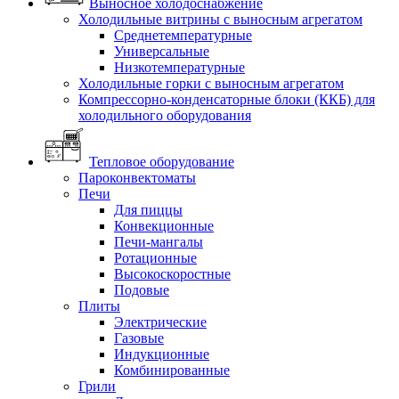
Выносное холодоснабжение
Холодильные витрины с выносным агрегатом
Среднетемпературные
Универсальные
Низкотемпературные
Холодильные горки с выносным агрегатом
Компрессорно-конденсаторные блоки (ККБ) для
холодильного оборудования
Тепловое оборудование
Пароконвектоматы
Печи
Для пиццы
Конвекционные
Печи-мангалы
Ротационные
Высокоскоростные
Подовые
Плиты
Электрические
Газовые
Индукционные
Комбинированные
Грили