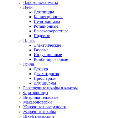
Пароконвектоматы
Печи
Для пиццы
Конвекционные
Печи-мангалы
Ротационные
Высокоскоростные
Подовые
Плиты
Электрические
Газовые
Индукционные
Комбинированные
Грили
Для кур
Для хот-догов
Пресс-грили
Для шаурмы
Расстоечные шкафы и камеры
Фритюрницы
Витрины тепловые
Макароноварки
Жарочные поверхности
Жарочные шкафы
Шкаф пекарский