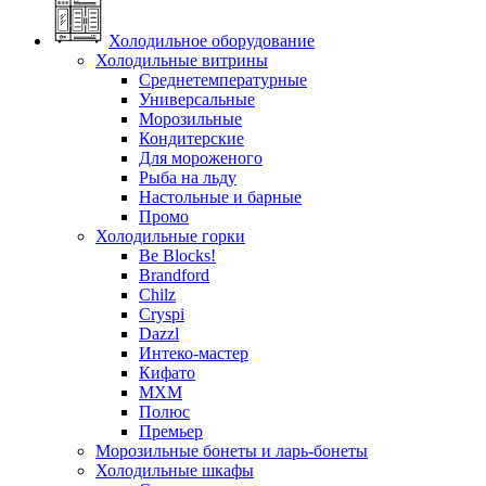
Холодильное оборудование
Холодильные витрины
Среднетемпературные
Универсальные
Морозильные
Кондитерские
Для мороженого
Рыба на льду
Настольные и барные
Промо
Холодильные горки
Be Blocks!
Brandford
Chilz
Cryspi
Dazzl
Интеко-мастер
Кифато
МХМ
Полюс
Премьер
Морозильные бонеты и ларь-бонеты
Холодильные шкафы