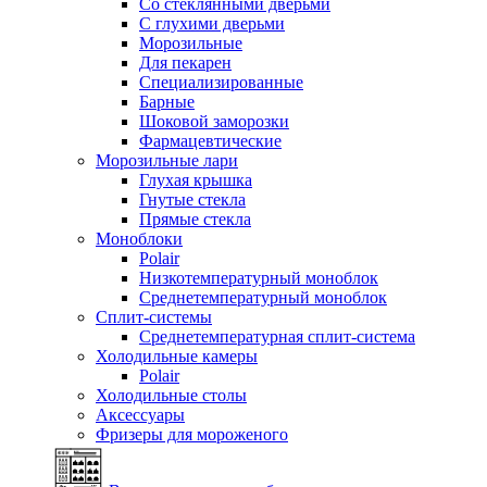
Со стеклянными дверьми
С глухими дверьми
Морозильные
Для пекарен
Специализированные
Барные
Шоковой заморозки
Фармацевтические
Морозильные лари
Глухая крышка
Гнутые стекла
Прямые стекла
Моноблоки
Polair
Низкотемпературный моноблок
Среднетемпературный моноблок
Сплит-системы
Среднетемпературная сплит-система
Холодильные камеры
Polair
Холодильные столы
Аксессуары
Фризеры для мороженого