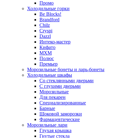
Промо
Холодильные горки
Be Blocks!
Brandford
Chilz
Cryspi
Dazzl
Интеко-мастер
Кифато
МХМ
Полюс
Премьер
Морозильные бонеты и ларь-бонеты
Холодильные шкафы
Со стеклянными дверьми
С глухими дверьми
Морозильные
Для пекарен
Специализированные
Барные
Шоковой заморозки
Фармацевтические
Морозильные лари
Глухая крышка
Гнутые стекла