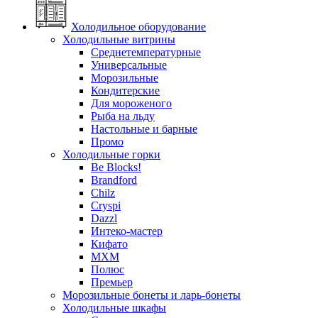
Холодильное оборудование
Холодильные витрины
Среднетемпературные
Универсальные
Морозильные
Кондитерские
Для мороженого
Рыба на льду
Настольные и барные
Промо
Холодильные горки
Be Blocks!
Brandford
Chilz
Cryspi
Dazzl
Интеко-мастер
Кифато
МХМ
Полюс
Премьер
Морозильные бонеты и ларь-бонеты
Холодильные шкафы