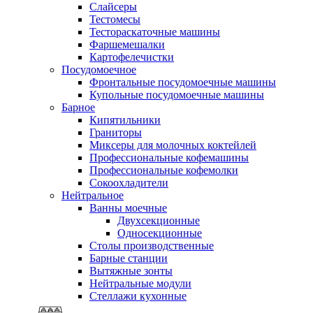
Слайсеры
Тестомесы
Тестораскаточные машины
Фаршемешалки
Картофелечистки
Посудомоечное
Фронтальные посудомоечные машины
Купольные посудомоечные машины
Барное
Кипятильники
Граниторы
Миксеры для молочных коктейлей
Профессиональные кофемашины
Профессиональные кофемолки
Сокоохладители
Нейтральное
Ванны моечные
Двухсекционные
Односекционные
Столы производственные
Барные станции
Вытяжные зонты
Нейтральные модули
Стеллажи кухонные