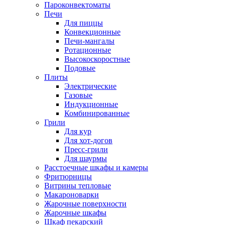
Пароконвектоматы
Печи
Для пиццы
Конвекционные
Печи-мангалы
Ротационные
Высокоскоростные
Подовые
Плиты
Электрические
Газовые
Индукционные
Комбинированные
Грили
Для кур
Для хот-догов
Пресс-грили
Для шаурмы
Расстоечные шкафы и камеры
Фритюрницы
Витрины тепловые
Макароноварки
Жарочные поверхности
Жарочные шкафы
Шкаф пекарский