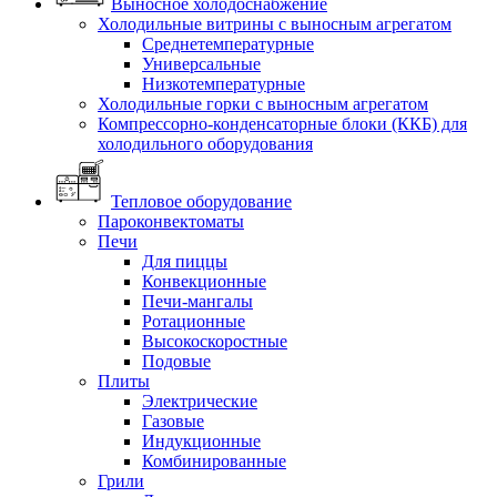
Выносное холодоснабжение
Холодильные витрины с выносным агрегатом
Среднетемпературные
Универсальные
Низкотемпературные
Холодильные горки с выносным агрегатом
Компрессорно-конденсаторные блоки (ККБ) для
холодильного оборудования
Тепловое оборудование
Пароконвектоматы
Печи
Для пиццы
Конвекционные
Печи-мангалы
Ротационные
Высокоскоростные
Подовые
Плиты
Электрические
Газовые
Индукционные
Комбинированные
Грили