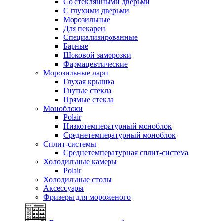
Со стеклянными дверьми
С глухими дверьми
Морозильные
Для пекарен
Специализированные
Барные
Шоковой заморозки
Фармацевтические
Морозильные лари
Глухая крышка
Гнутые стекла
Прямые стекла
Моноблоки
Polair
Низкотемпературный моноблок
Среднетемпературный моноблок
Сплит-системы
Среднетемпературная сплит-система
Холодильные камеры
Polair
Холодильные столы
Аксессуары
Фризеры для мороженого