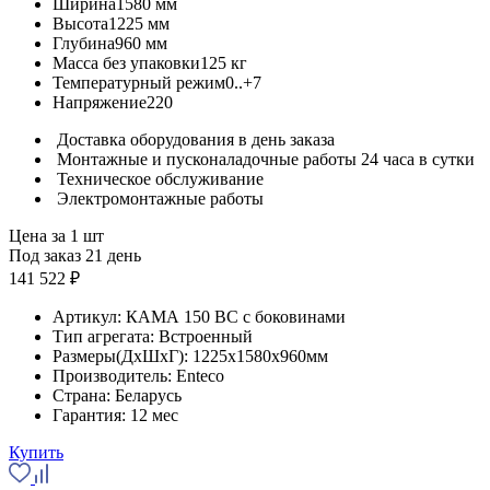
Ширина
1580 мм
Высота
1225 мм
Глубина
960 мм
Масса без упаковки
125 кг
Температурный режим
0..+7
Напряжение
220
Доставка оборудования в день заказа
Монтажные и пусконаладочные работы 24 часа в сутки
Техническое обслуживание
Электромонтажные работы
Цена за 1 шт
Под заказ 21 день
141 522 ₽
Артикул:
КАМА 150 BC с боковинами
Тип агрегата:
Встроенный
Размеры(ДхШхГ):
1225x1580x960мм
Производитель:
Enteco
Страна:
Беларусь
Гарантия:
12 мес
Купить