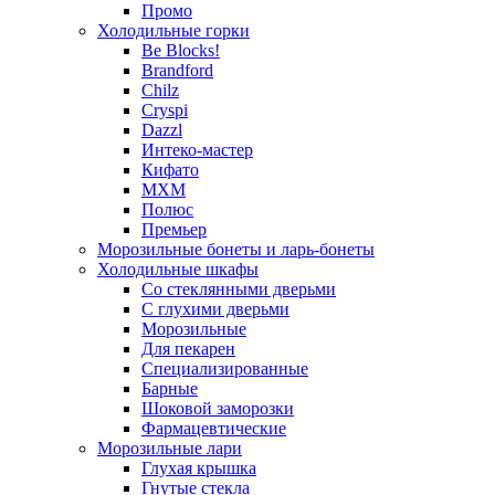
Промо
Холодильные горки
Be Blocks!
Brandford
Chilz
Cryspi
Dazzl
Интеко-мастер
Кифато
МХМ
Полюс
Премьер
Морозильные бонеты и ларь-бонеты
Холодильные шкафы
Со стеклянными дверьми
С глухими дверьми
Морозильные
Для пекарен
Специализированные
Барные
Шоковой заморозки
Фармацевтические
Морозильные лари
Глухая крышка
Гнутые стекла