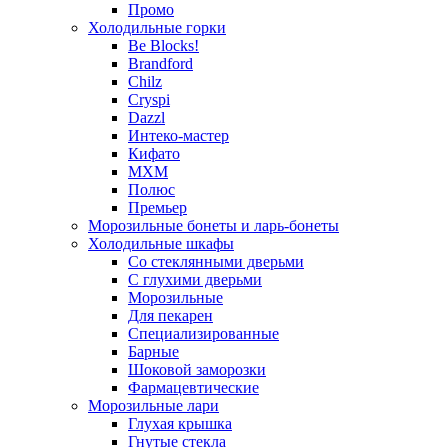
Промо
Холодильные горки
Be Blocks!
Brandford
Chilz
Cryspi
Dazzl
Интеко-мастер
Кифато
МХМ
Полюс
Премьер
Морозильные бонеты и ларь-бонеты
Холодильные шкафы
Со стеклянными дверьми
С глухими дверьми
Морозильные
Для пекарен
Специализированные
Барные
Шоковой заморозки
Фармацевтические
Морозильные лари
Глухая крышка
Гнутые стекла