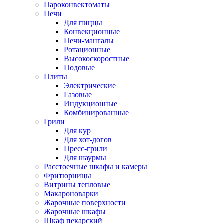
Пароконвектоматы
Печи
Для пиццы
Конвекционные
Печи-мангалы
Ротационные
Высокоскоростные
Подовые
Плиты
Электрические
Газовые
Индукционные
Комбинированные
Грили
Для кур
Для хот-догов
Пресс-грили
Для шаурмы
Расстоечные шкафы и камеры
Фритюрницы
Витрины тепловые
Макароноварки
Жарочные поверхности
Жарочные шкафы
Шкаф пекарский