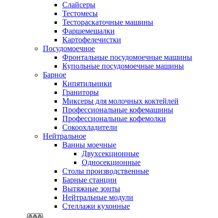
Слайсеры
Тестомесы
Тестораскаточные машины
Фаршемешалки
Картофелечистки
Посудомоечное
Фронтальные посудомоечные машины
Купольные посудомоечные машины
Барное
Кипятильники
Граниторы
Миксеры для молочных коктейлей
Профессиональные кофемашины
Профессиональные кофемолки
Сокоохладители
Нейтральное
Ванны моечные
Двухсекционные
Односекционные
Столы производственные
Барные станции
Вытяжные зонты
Нейтральные модули
Стеллажи кухонные