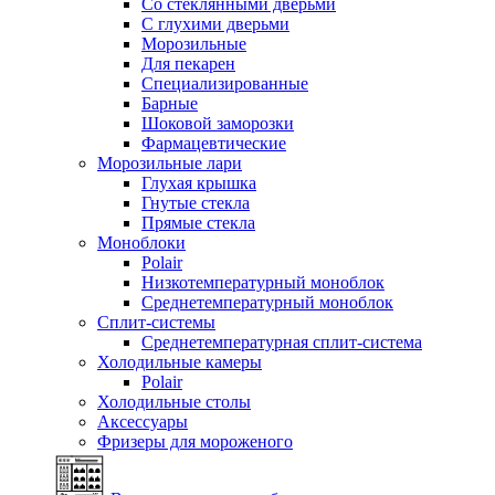
Со стеклянными дверьми
С глухими дверьми
Морозильные
Для пекарен
Специализированные
Барные
Шоковой заморозки
Фармацевтические
Морозильные лари
Глухая крышка
Гнутые стекла
Прямые стекла
Моноблоки
Polair
Низкотемпературный моноблок
Среднетемпературный моноблок
Сплит-системы
Среднетемпературная сплит-система
Холодильные камеры
Polair
Холодильные столы
Аксессуары
Фризеры для мороженого