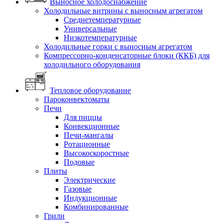
Выносное холодоснабжение
Холодильные витрины с выносным агрегатом
Среднетемпературные
Универсальные
Низкотемпературные
Холодильные горки с выносным агрегатом
Компрессорно-конденсаторные блоки (ККБ) для
холодильного оборудования
Тепловое оборудование
Пароконвектоматы
Печи
Для пиццы
Конвекционные
Печи-мангалы
Ротационные
Высокоскоростные
Подовые
Плиты
Электрические
Газовые
Индукционные
Комбинированные
Грили