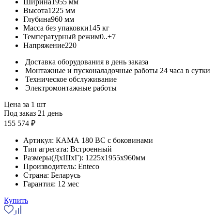
Ширина
1955 мм
Высота
1225 мм
Глубина
960 мм
Масса без упаковки
145 кг
Температурный режим
0..+7
Напряжение
220
Доставка оборудования в день заказа
Монтажные и пусконаладочные работы 24 часа в сутки
Техническое обслуживание
Электромонтажные работы
Цена за 1 шт
Под заказ 21 день
155 574 ₽
Артикул:
КАМА 180 BC с боковинами
Тип агрегата:
Встроенный
Размеры(ДхШхГ):
1225x1955x960мм
Производитель:
Enteco
Страна:
Беларусь
Гарантия:
12 мес
Купить