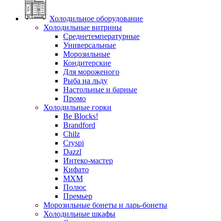
Холодильное оборудование
Холодильные витрины
Среднетемпературные
Универсальные
Морозильные
Кондитерские
Для мороженого
Рыба на льду
Настольные и барные
Промо
Холодильные горки
Be Blocks!
Brandford
Chilz
Cryspi
Dazzl
Интеко-мастер
Кифато
МХМ
Полюс
Премьер
Морозильные бонеты и ларь-бонеты
Холодильные шкафы