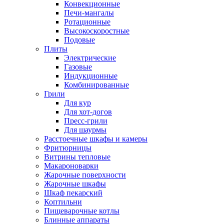
Конвекционные
Печи-мангалы
Ротационные
Высокоскоростные
Подовые
Плиты
Электрические
Газовые
Индукционные
Комбинированные
Грили
Для кур
Для хот-догов
Пресс-грили
Для шаурмы
Расстоечные шкафы и камеры
Фритюрницы
Витрины тепловые
Макароноварки
Жарочные поверхности
Жарочные шкафы
Шкаф пекарский
Коптильни
Пищеварочные котлы
Блинные аппараты