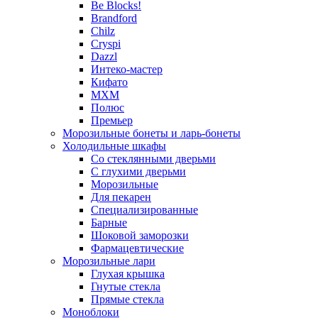
Be Blocks!
Brandford
Chilz
Cryspi
Dazzl
Интеко-мастер
Кифато
МХМ
Полюс
Премьер
Морозильные бонеты и ларь-бонеты
Холодильные шкафы
Со стеклянными дверьми
С глухими дверьми
Морозильные
Для пекарен
Специализированные
Барные
Шоковой заморозки
Фармацевтические
Морозильные лари
Глухая крышка
Гнутые стекла
Прямые стекла
Моноблоки