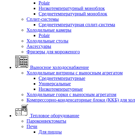
Polair
Низкотемпературный моноблок
Среднетемпературный моноблок
Сплит-системы
Среднетемпературная сплит-система
Холодильные камеры
Polair
Холодильные столы
Аксессуары
Фризеры для мороженого
Выносное холодоснабжение
Холодильные витрины с выносным агрегатом
Среднетемпературные
Универсальные
Низкотемпературные
Холодильные горки с выносным агрегатом
Компрессорно-конденсаторные блоки (ККБ) для хо
Тепловое оборудование
Пароконвектоматы
Печи
Для пиццы