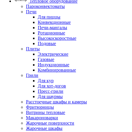
Тепловое оборудование
Пароконвектоматы
Печи
Для пиццы
Конвекционные
Печи-мангалы
Ротационные
Высокоскоростные
Подовые
Плиты
Электрические
Газовые
Индукционные
Комбинированные
Грили
Для кур
Для хот-догов
Пресс-грили
Для шаурмы
Расстоечные шкафы и камеры
Фритюрницы
Витрины тепловые
Макароноварки
Жарочные поверхности
Жарочные шкафы