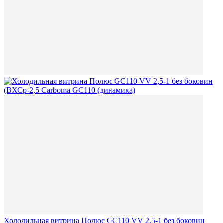
Холодильная витрина Полюс GC110 VV 2,5-1 без боковин