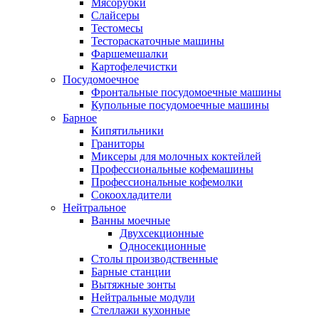
Мясорубки
Слайсеры
Тестомесы
Тестораскаточные машины
Фаршемешалки
Картофелечистки
Посудомоечное
Фронтальные посудомоечные машины
Купольные посудомоечные машины
Барное
Кипятильники
Граниторы
Миксеры для молочных коктейлей
Профессиональные кофемашины
Профессиональные кофемолки
Сокоохладители
Нейтральное
Ванны моечные
Двухсекционные
Односекционные
Столы производственные
Барные станции
Вытяжные зонты
Нейтральные модули
Стеллажи кухонные