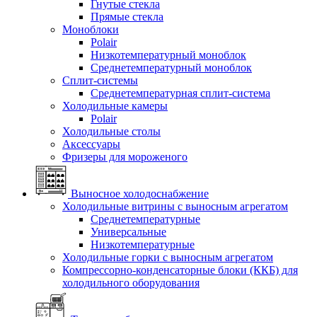
Гнутые стекла
Прямые стекла
Моноблоки
Polair
Низкотемпературный моноблок
Среднетемпературный моноблок
Сплит-системы
Среднетемпературная сплит-система
Холодильные камеры
Polair
Холодильные столы
Аксессуары
Фризеры для мороженого
Выносное холодоснабжение
Холодильные витрины с выносным агрегатом
Среднетемпературные
Универсальные
Низкотемпературные
Холодильные горки с выносным агрегатом
Компрессорно-конденсаторные блоки (ККБ) для
холодильного оборудования