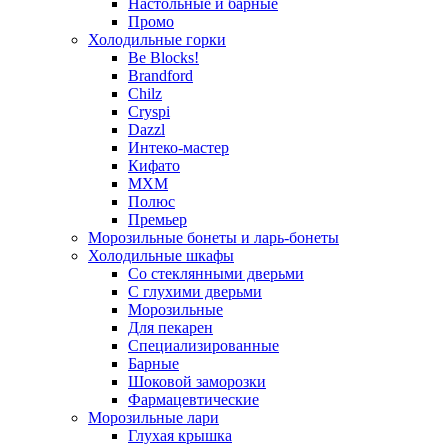
Настольные и барные
Промо
Холодильные горки
Be Blocks!
Brandford
Chilz
Cryspi
Dazzl
Интеко-мастер
Кифато
МХМ
Полюс
Премьер
Морозильные бонеты и ларь-бонеты
Холодильные шкафы
Со стеклянными дверьми
С глухими дверьми
Морозильные
Для пекарен
Специализированные
Барные
Шоковой заморозки
Фармацевтические
Морозильные лари
Глухая крышка