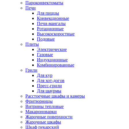
Пароконвектоматы
Печи
Для пиццы
Конвекционные
Печи-мангалы
Ротационные
Высокоскоростные
Подовые
Плиты
Электрические
Газовые
Индукционные
Комбинированные
Грили
Для кур
Для хот-догов
Пресс-грили
Для шаурмы
Расстоечные шкафы и камеры
Фритюрницы
Витрины тепловые
Макароноварки
Жарочные поверхности
Жарочные шкафы
Шкаф пекарский