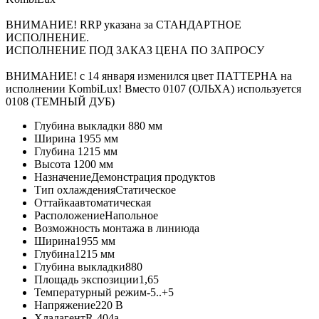
ВНИМАНИЕ! RRP указана за СТАНДАРТНОЕ
ИСПОЛНЕНИЕ.
ИСПОЛНЕНИЕ ПОД ЗАКАЗ ЦЕНА ПО ЗАПРОСУ
ВНИМАНИЕ! с 14 января изменился цвет ПАТТЕРНА на
исполнении KombiLux! Вместо 0107 (ОЛЬХА) используется
0108 (ТЕМНЫЙ ДУБ)
Глубина выкладки
880 мм
Ширина
1955 мм
Глубина
1215 мм
Высота
1200 мм
Назначение
Демонстрация продуктов
Тип охлаждения
Статическое
Оттайка
автоматическая
Расположение
Напольное
Возможность монтажа в линию
да
Ширина
1955 мм
Глубина
1215 мм
Глубина выкладки
880
Площадь экспозиции
1,65
Температурный режим
-5..+5
Напряжение
220 В
Хладагент
R-404a