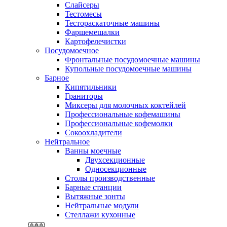
Слайсеры
Тестомесы
Тестораскаточные машины
Фаршемешалки
Картофелечистки
Посудомоечное
Фронтальные посудомоечные машины
Купольные посудомоечные машины
Барное
Кипятильники
Граниторы
Миксеры для молочных коктейлей
Профессиональные кофемашины
Профессиональные кофемолки
Сокоохладители
Нейтральное
Ванны моечные
Двухсекционные
Односекционные
Столы производственные
Барные станции
Вытяжные зонты
Нейтральные модули
Стеллажи кухонные