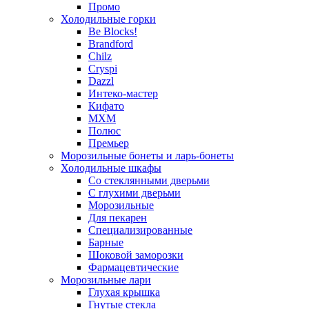
Промо
Холодильные горки
Be Blocks!
Brandford
Chilz
Cryspi
Dazzl
Интеко-мастер
Кифато
МХМ
Полюс
Премьер
Морозильные бонеты и ларь-бонеты
Холодильные шкафы
Со стеклянными дверьми
С глухими дверьми
Морозильные
Для пекарен
Специализированные
Барные
Шоковой заморозки
Фармацевтические
Морозильные лари
Глухая крышка
Гнутые стекла