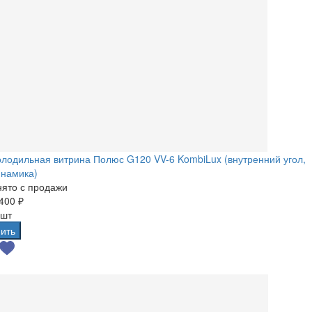
лодильная витрина Полюс G120 VV-6 KombiLux (внутренний угол,
инамика)
ято с продажи
400 ₽
 шт
ить