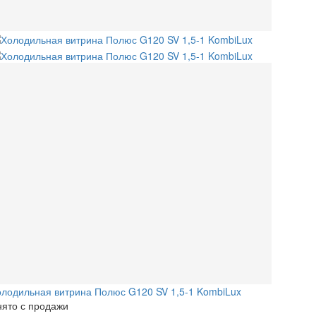
лодильная витрина Полюс G120 SV 1,5-1 KombiLux
ято с продажи