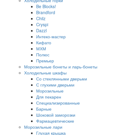
Холодильные горки
Be Blocks!
Brandford
Chilz
Cryspi
Dazzl
Интеко-мастер
Кифато
МХМ
Полюс
Премьер
Морозильные бонеты и ларь-бонеты
Холодильные шкафы
Со стеклянными дверьми
С глухими дверьми
Морозильные
Для пекарен
Специализированные
Барные
Шоковой заморозки
Фармацевтические
Морозильные лари
Глухая крышка