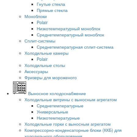
Гнутые стекла
Прямые стекла
Моноблоки
Polair
Низкотемпературный моноблок
Среднетемпературный моноблок
Сплит-системы
Среднетемпературная сплит-система
Холодильные камеры
Polair
Холодильные столы
Аксессуары
Фризеры для мороженого
Выносное холодоснабжение
Холодильные витрины с выносным агрегатом
Среднетемпературные
Универсальные
Низкотемпературные
Холодильные горки с выносным агрегатом
Компрессорно-конденсаторные блоки (ККБ) для
холодильного оборудования