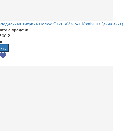
лодильная витрина Полюс G120 VV 2,5-1 KombiLux (динамика)
ято с продажи
300 ₽
 шт
ить