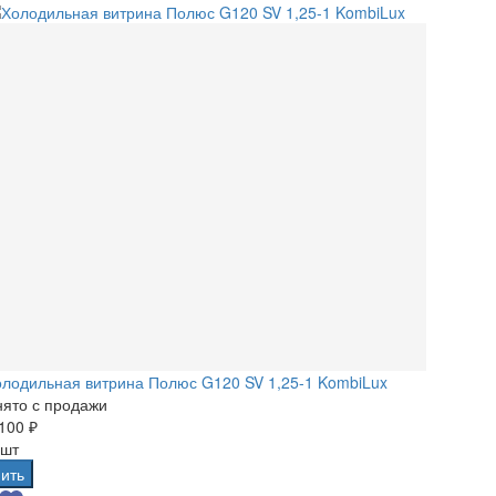
лодильная витрина Полюс G120 SV 1,25-1 KombiLux
ято с продажи
100 ₽
 шт
ить