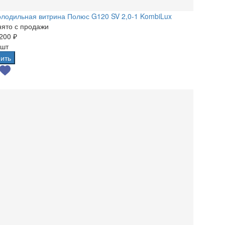
лодильная витрина Полюс G120 SV 2,0-1 KombiLux
ято с продажи
200 ₽
 шт
ить