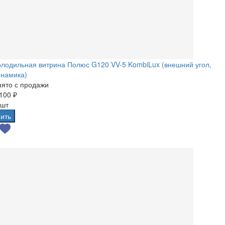
лодильная витрина Полюс G120 VV-5 KombiLux (внешний угол,
инамика)
ято с продажи
100 ₽
 шт
ить