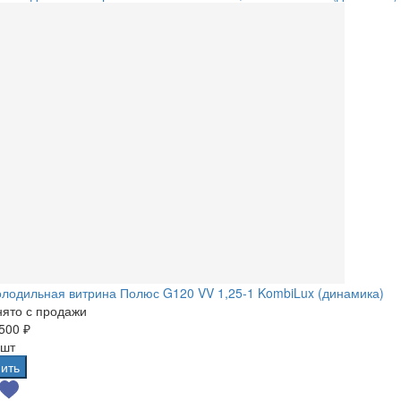
лодильная витрина Полюс G120 VV 1,25-1 KombiLux (динамика)
ято с продажи
500 ₽
 шт
ить