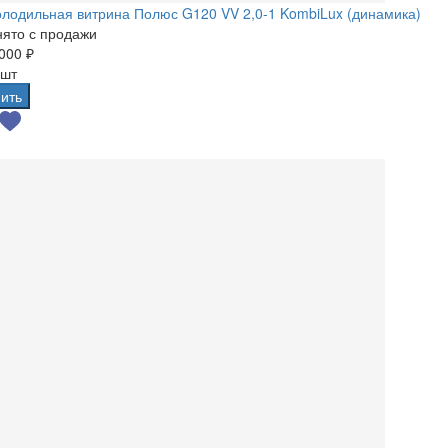
лодильная витрина Полюс G120 VV 2,0-1 KombiLux (динамика)
ято с продажи
000 ₽
 шт
ить