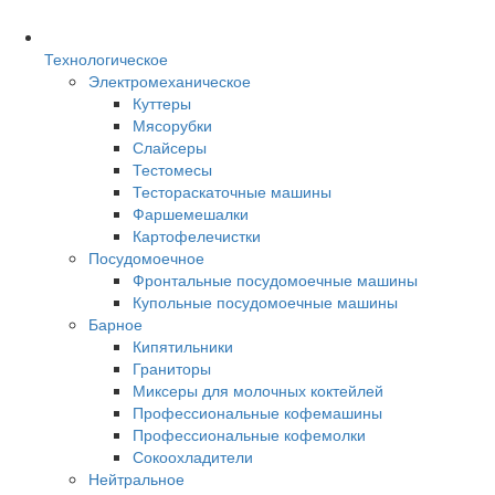
Технологическое
Электромеханическое
Куттеры
Мясорубки
Слайсеры
Тестомесы
Тестораскаточные машины
Фаршемешалки
Картофелечистки
Посудомоечное
Фронтальные посудомоечные машины
Купольные посудомоечные машины
Барное
Кипятильники
Граниторы
Миксеры для молочных коктейлей
Профессиональные кофемашины
Профессиональные кофемолки
Сокоохладители
Нейтральное