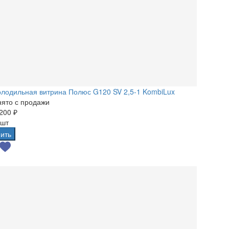
лодильная витрина Полюс G120 SV 2,5-1 KombiLux
ято с продажи
200 ₽
 шт
ить