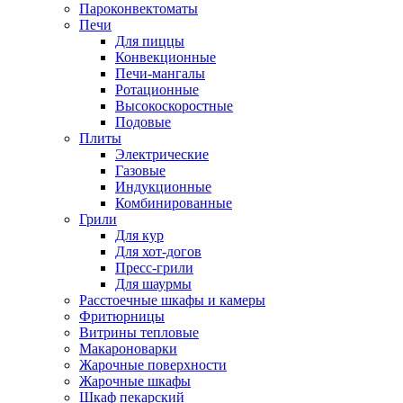
Пароконвектоматы
Печи
Для пиццы
Конвекционные
Печи-мангалы
Ротационные
Высокоскоростные
Подовые
Плиты
Электрические
Газовые
Индукционные
Комбинированные
Грили
Для кур
Для хот-догов
Пресс-грили
Для шаурмы
Расстоечные шкафы и камеры
Фритюрницы
Витрины тепловые
Макароноварки
Жарочные поверхности
Жарочные шкафы
Шкаф пекарский