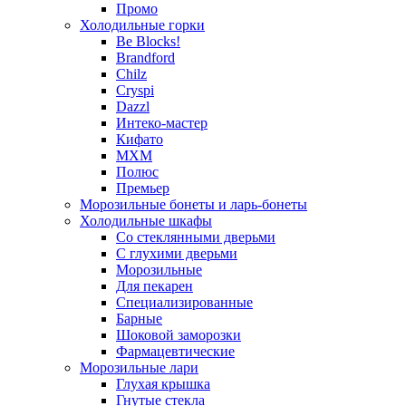
Промо
Холодильные горки
Be Blocks!
Brandford
Chilz
Cryspi
Dazzl
Интеко-мастер
Кифато
МХМ
Полюс
Премьер
Морозильные бонеты и ларь-бонеты
Холодильные шкафы
Со стеклянными дверьми
С глухими дверьми
Морозильные
Для пекарен
Специализированные
Барные
Шоковой заморозки
Фармацевтические
Морозильные лари
Глухая крышка
Гнутые стекла