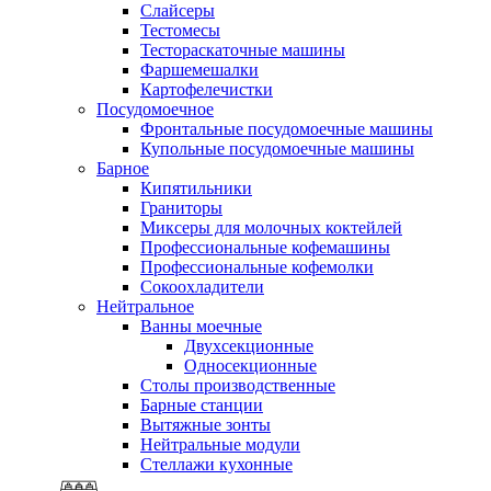
Слайсеры
Тестомесы
Тестораскаточные машины
Фаршемешалки
Картофелечистки
Посудомоечное
Фронтальные посудомоечные машины
Купольные посудомоечные машины
Барное
Кипятильники
Граниторы
Миксеры для молочных коктейлей
Профессиональные кофемашины
Профессиональные кофемолки
Сокоохладители
Нейтральное
Ванны моечные
Двухсекционные
Односекционные
Столы производственные
Барные станции
Вытяжные зонты
Нейтральные модули
Стеллажи кухонные