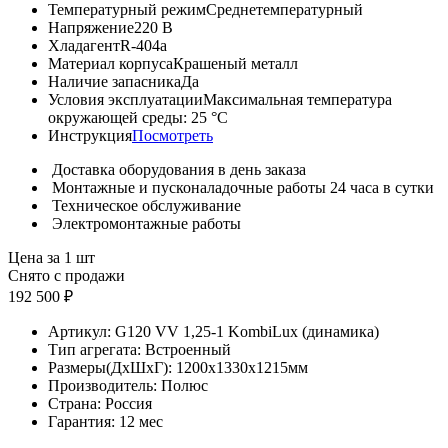
Температурный режим
Среднетемпературный
Напряжение
220 В
Хладагент
R-404a
Материал корпуса
Крашеный металл
Наличие запасника
Да
Условия эксплуатации
Максимальная температура
окружающей среды: 25 °С
Инструкция
Посмотреть
Доставка оборудования в день заказа
Монтажные и пусконаладочные работы 24 часа в сутки
Техническое обслуживание
Электромонтажные работы
Цена за 1 шт
Снято с продажи
192 500 ₽
Артикул:
G120 VV 1,25-1 KombiLux (динамика)
Тип агрегата:
Встроенный
Размеры(ДхШхГ):
1200x1330x1215мм
Производитель:
Полюс
Страна:
Россия
Гарантия:
12 мес