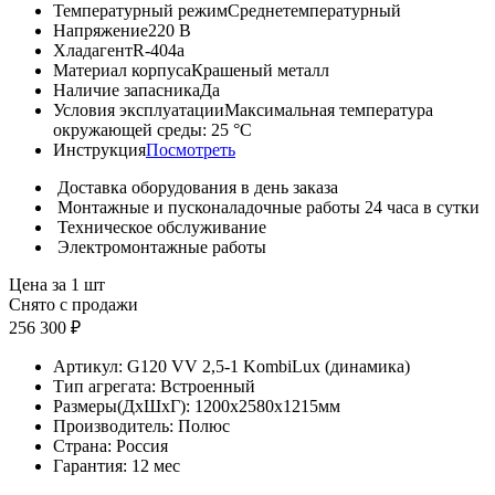
Температурный режим
Среднетемпературный
Напряжение
220 В
Хладагент
R-404a
Материал корпуса
Крашеный металл
Наличие запасника
Да
Условия эксплуатации
Максимальная температура
окружающей среды: 25 °С
Инструкция
Посмотреть
Доставка оборудования в день заказа
Монтажные и пусконаладочные работы 24 часа в сутки
Техническое обслуживание
Электромонтажные работы
Цена за 1 шт
Снято с продажи
256 300 ₽
Артикул:
G120 VV 2,5-1 KombiLux (динамика)
Тип агрегата:
Встроенный
Размеры(ДхШхГ):
1200x2580x1215мм
Производитель:
Полюс
Страна:
Россия
Гарантия:
12 мес