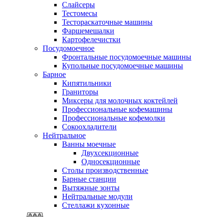
Слайсеры
Тестомесы
Тестораскаточные машины
Фаршемешалки
Картофелечистки
Посудомоечное
Фронтальные посудомоечные машины
Купольные посудомоечные машины
Барное
Кипятильники
Граниторы
Миксеры для молочных коктейлей
Профессиональные кофемашины
Профессиональные кофемолки
Сокоохладители
Нейтральное
Ванны моечные
Двухсекционные
Односекционные
Столы производственные
Барные станции
Вытяжные зонты
Нейтральные модули
Стеллажи кухонные