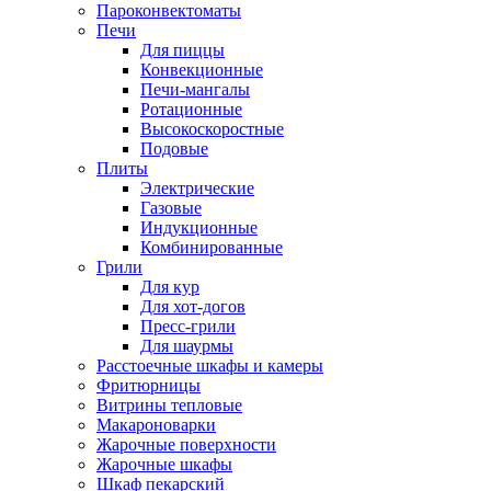
Пароконвектоматы
Печи
Для пиццы
Конвекционные
Печи-мангалы
Ротационные
Высокоскоростные
Подовые
Плиты
Электрические
Газовые
Индукционные
Комбинированные
Грили
Для кур
Для хот-догов
Пресс-грили
Для шаурмы
Расстоечные шкафы и камеры
Фритюрницы
Витрины тепловые
Макароноварки
Жарочные поверхности
Жарочные шкафы
Шкаф пекарский