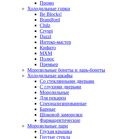
Промо
Холодильные горки
Be Blocks!
Brandford
Chilz
Cryspi
Dazzl
Интеко-мастер
Кифато
МХМ
Полюс
Премьер
Морозильные бонеты и ларь-бонеты
Холодильные шкафы
Со стеклянными дверьми
С глухими дверьми
Морозильные
Для пекарен
Специализированные
Барные
Шоковой заморозки
Фармацевтические
Морозильные лари
Глухая крышка
Гнутые стекла