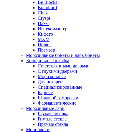
Be Blocks!
Brandford
Chilz
Cryspi
Dazzl
Интеко-мастер
Кифато
МХМ
Полюс
Премьер
Морозильные бонеты и ларь-бонеты
Холодильные шкафы
Со стеклянными дверьми
С глухими дверьми
Морозильные
Для пекарен
Специализированные
Барные
Шоковой заморозки
Фармацевтические
Морозильные лари
Глухая крышка
Гнутые стекла
Прямые стекла
Моноблоки