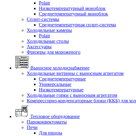
Polair
Низкотемпературный моноблок
Среднетемпературный моноблок
Сплит-системы
Среднетемпературная сплит-система
Холодильные камеры
Polair
Холодильные столы
Аксессуары
Фризеры для мороженого
Выносное холодоснабжение
Холодильные витрины с выносным агрегатом
Среднетемпературные
Универсальные
Низкотемпературные
Холодильные горки с выносным агрегатом
Компрессорно-конденсаторные блоки (ККБ) для хо
Тепловое оборудование
Пароконвектоматы
Печи
Для пиццы