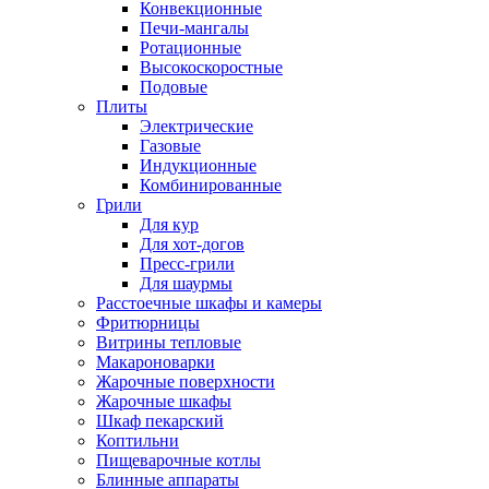
Конвекционные
Печи-мангалы
Ротационные
Высокоскоростные
Подовые
Плиты
Электрические
Газовые
Индукционные
Комбинированные
Грили
Для кур
Для хот-догов
Пресс-грили
Для шаурмы
Расстоечные шкафы и камеры
Фритюрницы
Витрины тепловые
Макароноварки
Жарочные поверхности
Жарочные шкафы
Шкаф пекарский
Коптильни
Пищеварочные котлы
Блинные аппараты