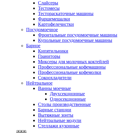
Слайсеры
Тестомесы
Тестораскаточные машины
Фаршемешалки
Картофелечистки
Посудомоечное
Фронтальные посудомоечные машины
Купольные посудомоечные машины
Барное
Кипятильники
Граниторы
Миксеры для молочных коктейлей
Профессиональные кофемашины
Профессиональные кофемолки
Сокоохладители
Нейтральное
Ванны моечные
Двухсекционные
Односекционные
Столы производственные
Барные станции
Вытяжные зонты
Нейтральные модули
Стеллажи кухонные