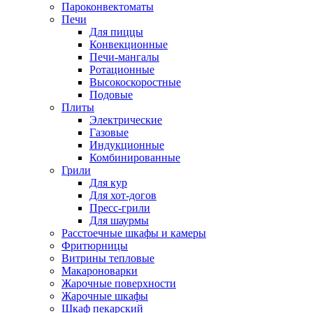
Пароконвектоматы
Печи
Для пиццы
Конвекционные
Печи-мангалы
Ротационные
Высокоскоростные
Подовые
Плиты
Электрические
Газовые
Индукционные
Комбинированные
Грили
Для кур
Для хот-догов
Пресс-грили
Для шаурмы
Расстоечные шкафы и камеры
Фритюрницы
Витрины тепловые
Макароноварки
Жарочные поверхности
Жарочные шкафы
Шкаф пекарский