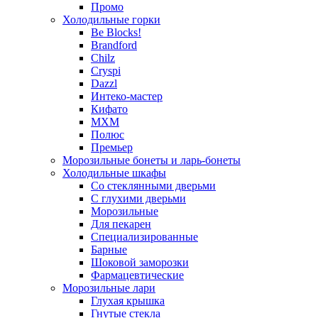
Промо
Холодильные горки
Be Blocks!
Brandford
Chilz
Cryspi
Dazzl
Интеко-мастер
Кифато
МХМ
Полюс
Премьер
Морозильные бонеты и ларь-бонеты
Холодильные шкафы
Со стеклянными дверьми
С глухими дверьми
Морозильные
Для пекарен
Специализированные
Барные
Шоковой заморозки
Фармацевтические
Морозильные лари
Глухая крышка
Гнутые стекла