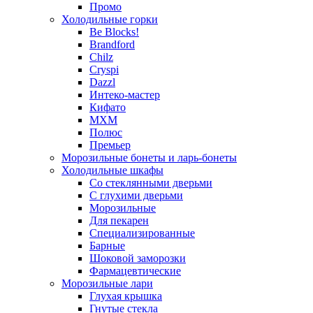
Промо
Холодильные горки
Be Blocks!
Brandford
Chilz
Cryspi
Dazzl
Интеко-мастер
Кифато
МХМ
Полюс
Премьер
Морозильные бонеты и ларь-бонеты
Холодильные шкафы
Со стеклянными дверьми
С глухими дверьми
Морозильные
Для пекарен
Специализированные
Барные
Шоковой заморозки
Фармацевтические
Морозильные лари
Глухая крышка
Гнутые стекла