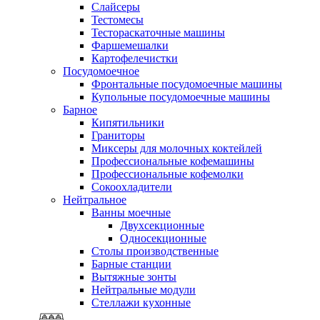
Слайсеры
Тестомесы
Тестораскаточные машины
Фаршемешалки
Картофелечистки
Посудомоечное
Фронтальные посудомоечные машины
Купольные посудомоечные машины
Барное
Кипятильники
Граниторы
Миксеры для молочных коктейлей
Профессиональные кофемашины
Профессиональные кофемолки
Сокоохладители
Нейтральное
Ванны моечные
Двухсекционные
Односекционные
Столы производственные
Барные станции
Вытяжные зонты
Нейтральные модули
Стеллажи кухонные