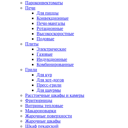
Пароконвектоматы
Печи
Для пиццы
Конвекционные
Печи-мангалы
Ротационные
Высокоскоростные
Подовые
Плиты
Электрические
Газовые
Индукционные
Комбинированные
Грили
Для кур
Для хот-догов
Пресс-грили
Для шаурмы
Расстоечные шкафы и камеры
Фритюрницы
Витрины тепловые
Макароноварки
Жарочные поверхности
Жарочные шкафы
Шкаф пекарский