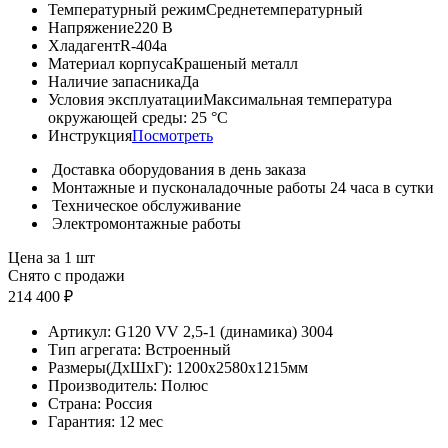
Температурный режим
Среднетемпературный
Напряжение
220 В
Хладагент
R-404a
Материал корпуса
Крашеный металл
Наличие запасника
Да
Условия эксплуатации
Максимальная температура
окружающей среды: 25 °С
Инструкция
Посмотреть
Доставка оборудования в день заказа
Монтажные и пусконаладочные работы 24 часа в сутки
Техническое обслуживание
Электромонтажные работы
Цена за 1 шт
Снято с продажи
214 400 ₽
Артикул:
G120 VV 2,5-1 (динамика) 3004
Тип агрегата:
Встроенный
Размеры(ДхШхГ):
1200x2580x1215мм
Производитель:
Полюс
Страна:
Россия
Гарантия:
12 мес