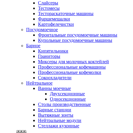
Слайсеры
Тестомесы
Тестораскаточные машины
Фаршемешалки
Картофелечистки
Посудомоечное
Фронтальные посудомоечные машины
Купольные посудомоечные машины
Барное
Кипятильники
Граниторы
Миксеры для молочных коктейлей
Профессиональные кофемашины
Профессиональные кофемолки
Сокоохладители
Нейтральное
Ванны моечные
Двухсекционные
Односекционные
Столы производственные
Барные станции
Вытяжные зонты
Нейтральные модули
Стеллажи кухонные