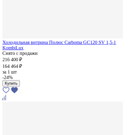
Холодильная витрина Полюс Carboma GC120 SV 1,5-1
KombiLux
Снято с продажи
216 400 ₽
164 464 ₽
за
1 шт
-24%
Купить