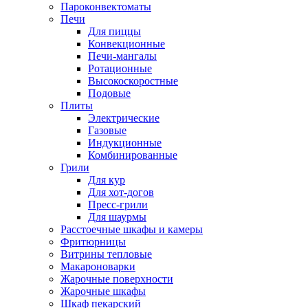
Пароконвектоматы
Печи
Для пиццы
Конвекционные
Печи-мангалы
Ротационные
Высокоскоростные
Подовые
Плиты
Электрические
Газовые
Индукционные
Комбинированные
Грили
Для кур
Для хот-догов
Пресс-грили
Для шаурмы
Расстоечные шкафы и камеры
Фритюрницы
Витрины тепловые
Макароноварки
Жарочные поверхности
Жарочные шкафы
Шкаф пекарский