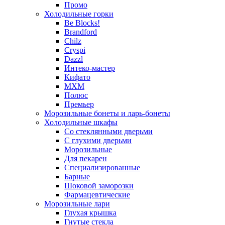
Промо
Холодильные горки
Be Blocks!
Brandford
Chilz
Cryspi
Dazzl
Интеко-мастер
Кифато
МХМ
Полюс
Премьер
Морозильные бонеты и ларь-бонеты
Холодильные шкафы
Со стеклянными дверьми
С глухими дверьми
Морозильные
Для пекарен
Специализированные
Барные
Шоковой заморозки
Фармацевтические
Морозильные лари
Глухая крышка
Гнутые стекла