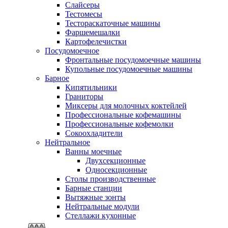
Слайсеры
Тестомесы
Тестораскаточные машины
Фаршемешалки
Картофелечистки
Посудомоечное
Фронтальные посудомоечные машины
Купольные посудомоечные машины
Барное
Кипятильники
Граниторы
Миксеры для молочных коктейлей
Профессиональные кофемашины
Профессиональные кофемолки
Сокоохладители
Нейтральное
Ванны моечные
Двухсекционные
Односекционные
Столы производственные
Барные станции
Вытяжные зонты
Нейтральные модули
Стеллажи кухонные