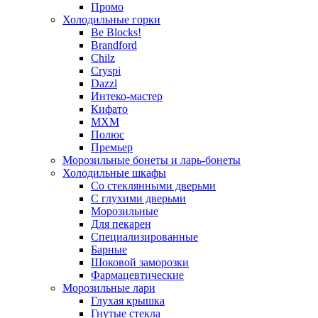
Промо
Холодильные горки
Be Blocks!
Brandford
Chilz
Cryspi
Dazzl
Интеко-мастер
Кифато
МХМ
Полюс
Премьер
Морозильные бонеты и ларь-бонеты
Холодильные шкафы
Со стеклянными дверьми
С глухими дверьми
Морозильные
Для пекарен
Специализированные
Барные
Шоковой заморозки
Фармацевтические
Морозильные лари
Глухая крышка
Гнутые стекла