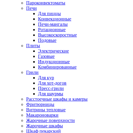
Пароконвектоматы
Печи
Для пиццы
Конвекционные
Печи-мангалы
Ротационные
Высокоскоростные
Подовые
Плиты
Электрические
Газовые
Индукционные
Комбинированные
Грили
Для кур
Для хот-догов
Пресс-грили
Для шаурмы
Расстоечные шкафы и камеры
Фритюрницы
Витрины тепловые
Макароноварки
Жарочные поверхности
Жарочные шкафы
Шкаф пекарский