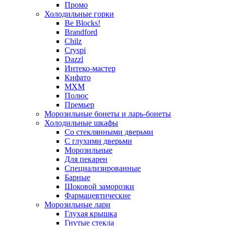
Промо
Холодильные горки
Be Blocks!
Brandford
Chilz
Cryspi
Dazzl
Интеко-мастер
Кифато
МХМ
Полюс
Премьер
Морозильные бонеты и ларь-бонеты
Холодильные шкафы
Со стеклянными дверьми
С глухими дверьми
Морозильные
Для пекарен
Специализированные
Барные
Шоковой заморозки
Фармацевтические
Морозильные лари
Глухая крышка
Гнутые стекла