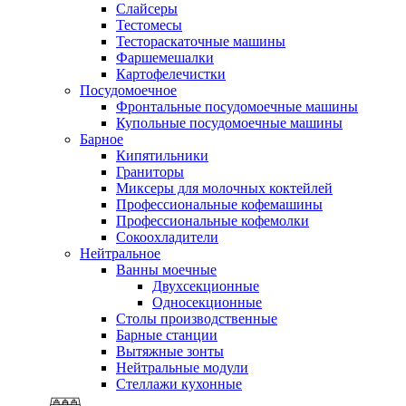
Слайсеры
Тестомесы
Тестораскаточные машины
Фаршемешалки
Картофелечистки
Посудомоечное
Фронтальные посудомоечные машины
Купольные посудомоечные машины
Барное
Кипятильники
Граниторы
Миксеры для молочных коктейлей
Профессиональные кофемашины
Профессиональные кофемолки
Сокоохладители
Нейтральное
Ванны моечные
Двухсекционные
Односекционные
Столы производственные
Барные станции
Вытяжные зонты
Нейтральные модули
Стеллажи кухонные