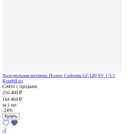
Холодильная витрина Полюс Carboma GC120 SV 1,5-1
KombiLux
Снято с продажи
216 400 ₽
164 464 ₽
за
1 шт
-24%
Купить