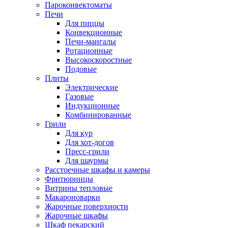
Пароконвектоматы
Печи
Для пиццы
Конвекционные
Печи-мангалы
Ротационные
Высокоскоростные
Подовые
Плиты
Электрические
Газовые
Индукционные
Комбинированные
Грили
Для кур
Для хот-догов
Пресс-грили
Для шаурмы
Расстоечные шкафы и камеры
Фритюрницы
Витрины тепловые
Макароноварки
Жарочные поверхности
Жарочные шкафы
Шкаф пекарский