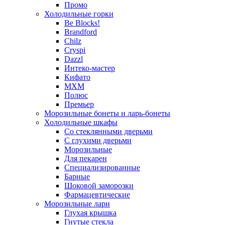
Промо
Холодильные горки
Be Blocks!
Brandford
Chilz
Cryspi
Dazzl
Интеко-мастер
Кифато
МХМ
Полюс
Премьер
Морозильные бонеты и ларь-бонеты
Холодильные шкафы
Со стеклянными дверьми
С глухими дверьми
Морозильные
Для пекарен
Специализированные
Барные
Шоковой заморозки
Фармацевтические
Морозильные лари
Глухая крышка
Гнутые стекла