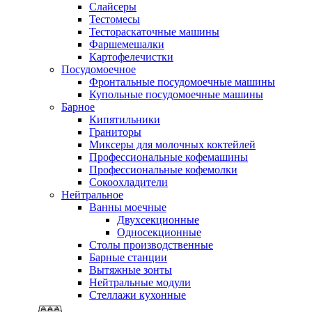
Слайсеры
Тестомесы
Тестораскаточные машины
Фаршемешалки
Картофелечистки
Посудомоечное
Фронтальные посудомоечные машины
Купольные посудомоечные машины
Барное
Кипятильники
Граниторы
Миксеры для молочных коктейлей
Профессиональные кофемашины
Профессиональные кофемолки
Сокоохладители
Нейтральное
Ванны моечные
Двухсекционные
Односекционные
Столы производственные
Барные станции
Вытяжные зонты
Нейтральные модули
Стеллажи кухонные