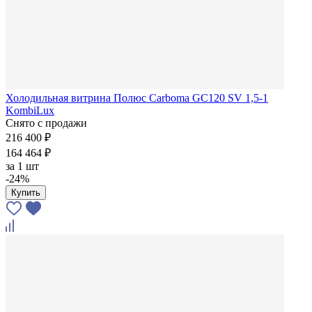
Холодильная витрина Полюс Carboma GC120 SV 1,5-1
KombiLux
Снято с продажи
216 400 ₽
164 464 ₽
за
1 шт
-24%
Купить