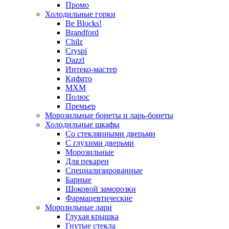
Промо
Холодильные горки
Be Blocks!
Brandford
Chilz
Cryspi
Dazzl
Интеко-мастер
Кифато
МХМ
Полюс
Премьер
Морозильные бонеты и ларь-бонеты
Холодильные шкафы
Со стеклянными дверьми
С глухими дверьми
Морозильные
Для пекарен
Специализированные
Барные
Шоковой заморозки
Фармацевтические
Морозильные лари
Глухая крышка
Гнутые стекла