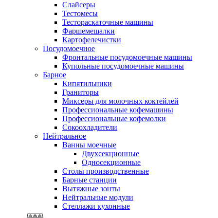
Слайсеры
Тестомесы
Тестораскаточные машины
Фаршемешалки
Картофелечистки
Посудомоечное
Фронтальные посудомоечные машины
Купольные посудомоечные машины
Барное
Кипятильники
Граниторы
Миксеры для молочных коктейлей
Профессиональные кофемашины
Профессиональные кофемолки
Сокоохладители
Нейтральное
Ванны моечные
Двухсекционные
Односекционные
Столы производственные
Барные станции
Вытяжные зонты
Нейтральные модули
Стеллажи кухонные