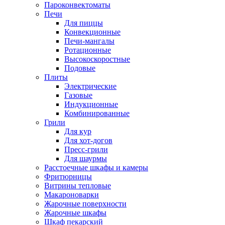
Пароконвектоматы
Печи
Для пиццы
Конвекционные
Печи-мангалы
Ротационные
Высокоскоростные
Подовые
Плиты
Электрические
Газовые
Индукционные
Комбинированные
Грили
Для кур
Для хот-догов
Пресс-грили
Для шаурмы
Расстоечные шкафы и камеры
Фритюрницы
Витрины тепловые
Макароноварки
Жарочные поверхности
Жарочные шкафы
Шкаф пекарский