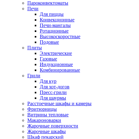
Пароконвектоматы
Печи
Для пиццы
Конвекционные
Печи-мангалы
Ротационные
Высокоскоростные
Подовые
Плиты
Электрические
Газовые
Индукционные
Комбинированные
Грили
Для кур
Для хот-догов
Пресс-грили
Для шаурмы
Расстоечные шкафы и камеры
Фритюрницы
Витрины тепловые
Макароноварки
Жарочные поверхности
Жарочные шкафы
Шкаф пекарский