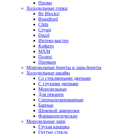
Промо
Холодильные горки
Be Blocks!
Brandford
Chilz
Cryspi
Dazzl
Интеко-мастер
Кифато
МХМ
Полюс
Премьер
Морозильные бонеты и ларь-бонеты
Холодильные шкафы
Со стеклянными дверьми
С глухими дверьми
Морозильные
Для пекарен
Специализированные
Барные
Шоковой заморозки
Фармацевтические
Морозильные лари
Глухая крышка
Гнутые стекла