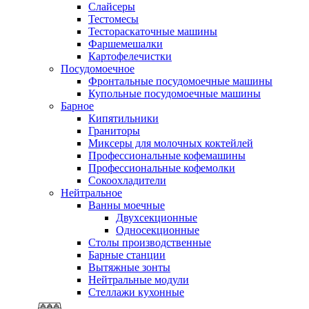
Слайсеры
Тестомесы
Тестораскаточные машины
Фаршемешалки
Картофелечистки
Посудомоечное
Фронтальные посудомоечные машины
Купольные посудомоечные машины
Барное
Кипятильники
Граниторы
Миксеры для молочных коктейлей
Профессиональные кофемашины
Профессиональные кофемолки
Сокоохладители
Нейтральное
Ванны моечные
Двухсекционные
Односекционные
Столы производственные
Барные станции
Вытяжные зонты
Нейтральные модули
Стеллажи кухонные