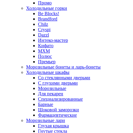
Промо
Холодильные горки
Be Blocks!
Brandford
Chilz
Cryspi
Dazzl
Интеко-мастер
Кифато
МХМ
Полюс
Премьер
Морозильные бонеты и ларь-бонеты
Холодильные шкафы
Со стеклянными дверьми
С глухими дверьми
Морозильные
Для пекарен
Специализированные
Барные
Шоковой заморозки
Фармацевтические
Морозильные лари
Глухая крышка
Гнутые стекла