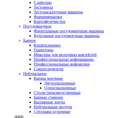
Слайсеры
Тестомесы
Тестораскаточные машины
Фаршемешалки
Картофелечистки
Посудомоечное
Фронтальные посудомоечные машины
Купольные посудомоечные машины
Барное
Кипятильники
Граниторы
Миксеры для молочных коктейлей
Профессиональные кофемашины
Профессиональные кофемолки
Сокоохладители
Нейтральное
Ванны моечные
Двухсекционные
Односекционные
Столы производственные
Барные станции
Вытяжные зонты
Нейтральные модули
Стеллажи кухонные