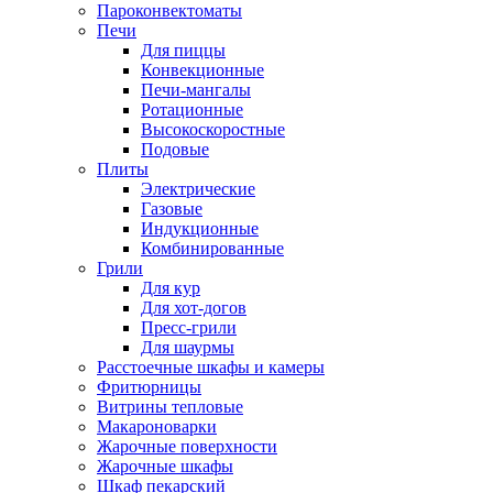
Пароконвектоматы
Печи
Для пиццы
Конвекционные
Печи-мангалы
Ротационные
Высокоскоростные
Подовые
Плиты
Электрические
Газовые
Индукционные
Комбинированные
Грили
Для кур
Для хот-догов
Пресс-грили
Для шаурмы
Расстоечные шкафы и камеры
Фритюрницы
Витрины тепловые
Макароноварки
Жарочные поверхности
Жарочные шкафы
Шкаф пекарский