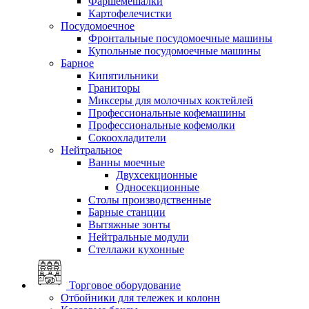
Фаршемешалки
Картофелечистки
Посудомоечное
Фронтальные посудомоечные машины
Купольные посудомоечные машины
Барное
Кипятильники
Граниторы
Миксеры для молочных коктейлей
Профессиональные кофемашины
Профессиональные кофемолки
Сокоохладители
Нейтральное
Ванны моечные
Двухсекционные
Односекционные
Столы производственные
Барные станции
Вытяжные зонты
Нейтральные модули
Стеллажи кухонные
Торговое оборудование
Отбойники для тележек и колонн