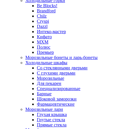
Холодильные горки
Be Blocks!
Brandford
Chilz
Cryspi
Dazzl
Интеко-мастер
Кифато
МХМ
Полюс
Премьер
Морозильные бонеты и ларь-бонеты
Холодильные шкафы
Со стеклянными дверьми
С глухими дверьми
Морозильные
Для пекарен
Специализированные
Барные
Шоковой заморозки
Фармацевтические
Морозильные лари
Глухая крышка
Гнутые стекла
Прямые стекла