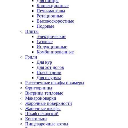
Для пиццы
Конвекционные
Печи-мангалы
Ротационные
Высокоскоростные
Подовые
Плиты
Электрические
Газовые
Индукционные
Комбинированные
Грили
Для кур
Для хот-догов
Пресс-грили
Для шаурмы
Расстоечные шкафы и камеры
Фритюрницы
Витрины тепловые
Макароноварки
Жарочные поверхности
Жарочные шкафы
Шкаф пекарский
Коптильни
Пищеварочные котлы