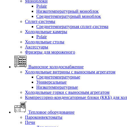
Моноблоки
Polair
Низкотемпературный моноблок
Среднетемпературный моноблок
Сплит-системы
Среднетемпературная сплит-система
Холодильные камеры
Polair
Холодильные столы
Аксессуары
Фризеры для мороженого
Выносное холодоснабжение
Холодильные витрины с выносным агрегатом
Среднетемпературные
Универсальные
Низкотемпературные
Холодильные горки с выносным агрегатом
Компрессорно-конденсаторные блоки (ККБ) для хо
Тепловое оборудование
Пароконвектоматы
Печи