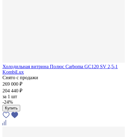
Холодильная витрина Полюс Carboma GC120 SV 2,5-1
KombiLux
Снято с продажи
269 000 ₽
204 440 ₽
за
1 шт
-24%
Купить