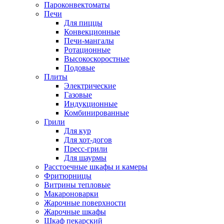
Пароконвектоматы
Печи
Для пиццы
Конвекционные
Печи-мангалы
Ротационные
Высокоскоростные
Подовые
Плиты
Электрические
Газовые
Индукционные
Комбинированные
Грили
Для кур
Для хот-догов
Пресс-грили
Для шаурмы
Расстоечные шкафы и камеры
Фритюрницы
Витрины тепловые
Макароноварки
Жарочные поверхности
Жарочные шкафы
Шкаф пекарский