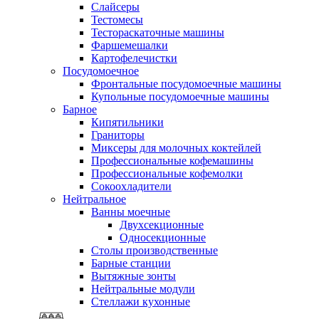
Слайсеры
Тестомесы
Тестораскаточные машины
Фаршемешалки
Картофелечистки
Посудомоечное
Фронтальные посудомоечные машины
Купольные посудомоечные машины
Барное
Кипятильники
Граниторы
Миксеры для молочных коктейлей
Профессиональные кофемашины
Профессиональные кофемолки
Сокоохладители
Нейтральное
Ванны моечные
Двухсекционные
Односекционные
Столы производственные
Барные станции
Вытяжные зонты
Нейтральные модули
Стеллажи кухонные