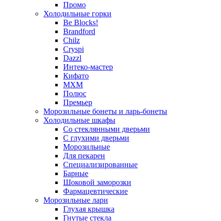
Промо
Холодильные горки
Be Blocks!
Brandford
Chilz
Cryspi
Dazzl
Интеко-мастер
Кифато
МХМ
Полюс
Премьер
Морозильные бонеты и ларь-бонеты
Холодильные шкафы
Со стеклянными дверьми
С глухими дверьми
Морозильные
Для пекарен
Специализированные
Барные
Шоковой заморозки
Фармацевтические
Морозильные лари
Глухая крышка
Гнутые стекла